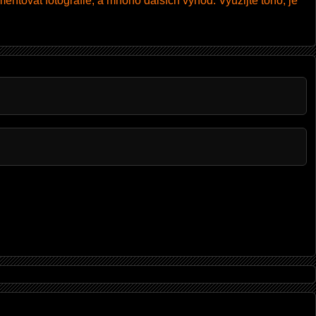
entovat fotografie, a mnoho dalších výhod. Využijte toho, je