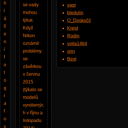
h
se vady
vagr
l
mohou
bledulin
á
týkat.
O_Doskočil
š
Když
Kreid
e
Nikon
Rodin
n
oznámil
vojta1464
í
problémy
orin
f
se
Best
o
závěrkou
t
v červnu
o
2015
g
(týkalo se
r
modelů
a
vyrobenýc
f
h v říjnu a
o
listopadu
v