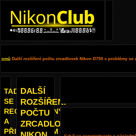
Přejít k hlavnímu obsahu
DROBEČKOVÁ
Domů
Další rozšíření počtu zrcadlovek Nikon D750 s problémy se
NAVIGACE
DALŠÍ
TADY
SE
ROZŠÍŘENÍ
REGISTROVANÝM
POČTU
A
ZRCADLOVEK
PŘIHLÁŠENÝM
NIKON