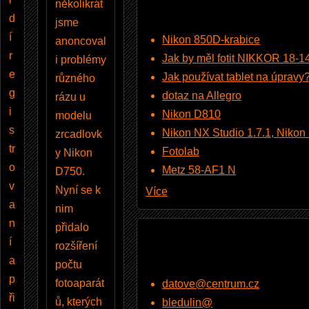
několikrát
d
jsme
í
Nikon 850D-krabice
anoncoval
r
Jak by měl fotit NIKKOR 18-
i problémy
e
Jak používat tablet na úpravy
různého
g
dotaz na Allegro
rázu u
i
Nikon D810
modelu
s
Nikon NX Studio 1.7.1, Nikon Pi
zrcadlovk
tr
Fotolab
y Nikon
o
Metz 58-AF1 N
D750.
v
Nyní se k
Více
a
nim
n
přidalo
í
rozšíření
a
počtu
p
fotoaparát
datove@centrum.cz
ři
ů, kterých
bledulin@