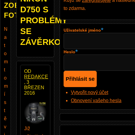
Když se
zaregistrujete
a následně 
ZOBRAZUJE
D750 S
to zdarma.
FOTOBAZAR
PROBLÉMY
N
SE
Uživatelské jméno
a
ZÁVĚRKOU
t
Heslo
o
m
t
OD
REDAKCE
o
, 3
m
BŘEZEN
Vytvořit nový účet
2016
í
Obnovení vašeho hesla
s
t
ě
v
Již
i