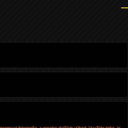
Men
I