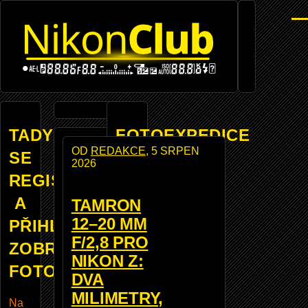
Přejít
Men
k
hlavnímu
obsahu
TADY
FOTOEXPEDICE
OD
REDAKCE
, 5 SRPEN
SE
2026
REGISTROVANÝM
A
TAMRON
NEJSTE
12–20 MM
PŘIHLÁŠENÝM
PŘIHLÁŠENI
F/2,8 PRO
ZOBRAZUJE
NIKON Z:
Kdy
FOTOBAZAR
DVA
ž se
MILIMETRY,
zare
Na