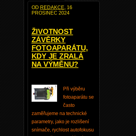
e
OD
REDAKCE
, 16
PROSINEC 2024
t
O
ŽIVOTNOST
b
ZÁVĚRKY
n
FOTOAPARÁTU,
o
KDY JE ZRALÁ
v
NA VÝMĚNU?
e
n
í
v
Při výběru
a
fotoaparátu se
š
často
e
zaměřujeme na technické
h
parametry, jako je rozlišení
o
snímače, rychlost autofokusu