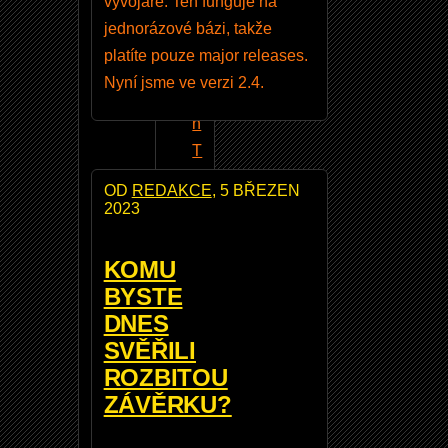
vývojáře. Ten funguje na
N
jednorázové bázi, takže
i
platíte pouze major releases.
k
Nyní jsme ve verzi 2.4.
o
n
T
r
OD
REDAKCE
, 5 BŘEZEN
a
2023
n
s
KOMU
f
BYSTE
e
DNES
r
SVĚŘILI
2
ROZBITOU
v
ZÁVĚRKU?
e
r.