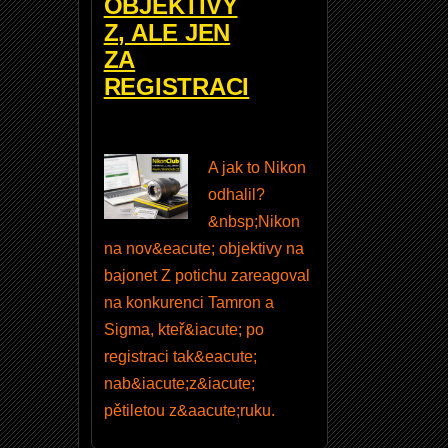
OBJEKTIVY
od.
Z, ALE JEN
Vyu
ZA
žijte
REGISTRACI
toho
, je
to
A jak to Nikon
zdar
odhalil?
ma.
&nbsp;Nikon
na nov&eacute; objektivy na
Uživ
bajonet Z potichu zareagoval
atels
na konkurenci Tamron a
ké
jmén
Sigma, kteř&iacute; po
o
registraci tak&eacute;
nab&iacute;z&iacute;
pětiletou z&aacute;ruku.
Hesl
o