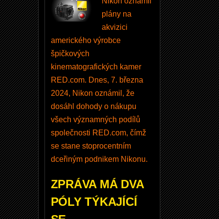
Nikon oznámil
a
plány na
ú
akvizici
p
amerického výrobce
r
špičkových
a
kinematografických kamer
v
RED.com. Dnes, 7. března
y
2024, Nikon oznámil, že
?
dosáhl dohody o nákupu
d
všech významných podílů
o
společnosti RED.com, čímž
t
se stane stoprocentním
a
dceřiným podnikem Nikonu.
z
n
ZPRÁVA MÁ DVA
a
PÓLY TÝKAJÍCÍ
A
ll