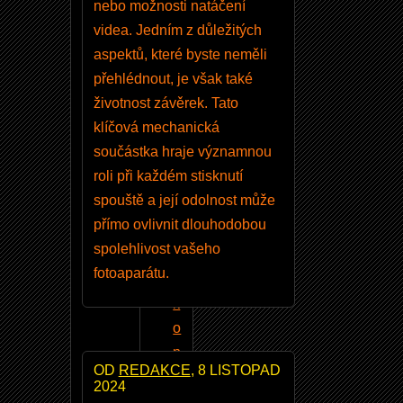
h
nebo možnosti natáčení
e
videa. Jedním z důležitých
s
aspektů, které byste neměli
l
přehlédnout, je však také
a
životnost závěrek. Tato
klíčová mechanická
součástka hraje významnou
roli při každém stisknutí
spouště a její odolnost může
TÉMATA
přímo ovlivnit dlouhodobou
spolehlivost vašeho
N
fotoaparátu.
i
k
o
n
OD
REDAKCE
, 8 LISTOPAD
8
2024
5