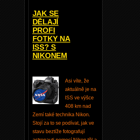
0
JAK SE
D
DĚLAJÍ
-
PROFI
k
FOTKY NA
r
ISS? S
a
NIKONEM
b
i
c
Asi víte, že
e
aktuálně je na
J
ISS ve výšce
a
408 km nad
k
Zemí také technika Nikon.
b
Stojí za to se podívat, jak ve
y
stavu beztíže fotografují
m
astronauti pomocí Nikon těl a