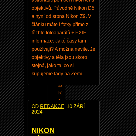
ě
objektivů. Původně Nikon D5
l
a nyní od srpna Nikon Z9. V
f
článku máte i fotky přímo z
o
těchto fotoaparátů + EXIF
ti
informace. Jaké časy tam
t
používají? A možná nevíte, že
N
objektivy a těla jsou skoro
I
stejná, jako ta, co si
K
kupujeme tady na Zemi.
K
O
R
1
OD
REDAKCE
, 10 ZÁŘÍ
8
2024
-
1
NIKON
4