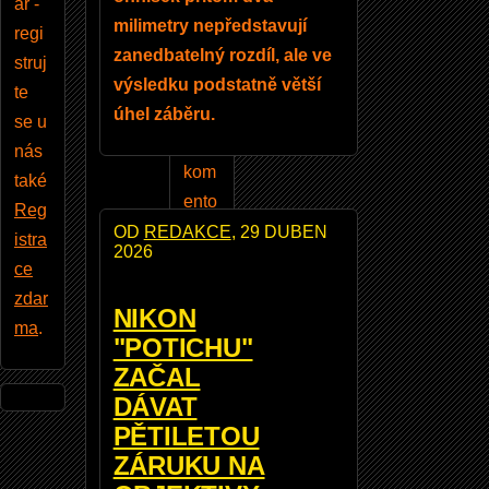
ar -
entá
milimetry nepředstavují
regi
ře,
zanedbatelný rozdíl, ale ve
struj
vklá
výsledku podstatně větší
te
dat
úhel záběru.
se u
a
nás
kom
také
ento
Reg
vat
OD
REDAKCE
, 29 DUBEN
istra
2026
foto
ce
grafi
zdar
NIKON
e, a
ma
.
"POTICHU"
mno
ZAČAL
ho
DÁVAT
dalš
PĚTILETOU
ích
ZÁRUKU NA
výh