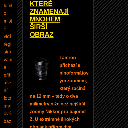
KTERÉ
gistr
tomt
ZNAMENAJÍ
ujet
o
MNOHEM
e
a
míst
ŠIRŠÍ
násl
ě
OBRAZ
edn
vidí
ě
regi
přihl
stro
ásít
Tamron
vaní
e,
přichází s
a
získ
plnoformátov
přihl
áte
ým zoomem,
áše
mož
který začíná
ní
nost
na 12 mm – tedy o dva
foto
publ
milimetry níže než nejširší
graf
ikov
zoomy Nikkor pro bajonet
ové
at
Z. U extrémně širokých
baz
kom
ohnisek přitom dva