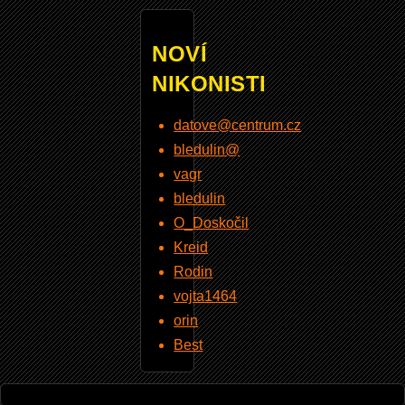
NOVÍ
NIKONISTI
datove@centrum.cz
bledulin@
vagr
bledulin
O_Doskočil
Kreid
Rodin
vojta1464
orin
Best