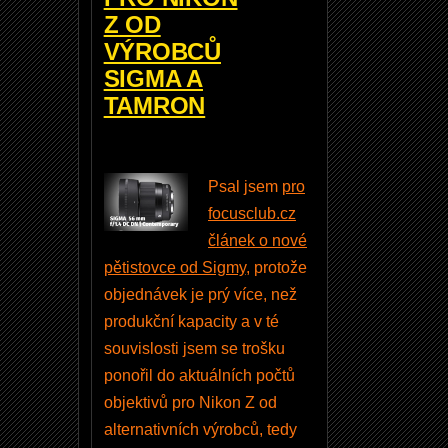
o
Z OD
n
VÝROBCŮ
N
SIGMA A
X
TAMRON
S
t
u
Psal jsem
pro
d
focusclub.cz
i
článek o nové
o
pětistovce od Sigmy
, protože
1
objednávek je prý více, než
.
produkční kapacity a v té
7
souvislosti jsem se trošku
.
ponořil do aktuálních počtů
1
objektivů pro Nikon Z od
,
alternativních výrobců, tedy
N