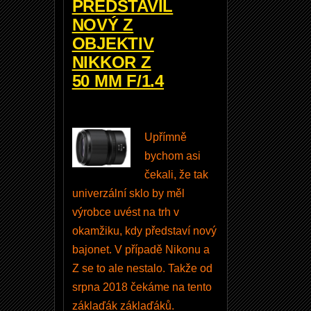
PŘEDSTAVIL
0
NOVÝ Z
m
OBJEKTIV
m
NIKKOR Z
,
50 MM F/1.4
3
,
5
Upřímně
-
bychom asi
5
čekali, že tak
,
univerzální sklo by měl
6
výrobce uvést na trh v
G
okamžiku, kdy představí nový
E
bajonet. V případě Nikonu a
D
Z se to ale nestalo. Takže od
?
srpna 2018 čekáme na tento
J
záklaďák záklaďáků.