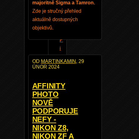
majoritně Sigma a Tamron.
i
Zde je stručný přehled
k
aktuálně dostupných
o
objektivů.
n
P
i
c
OD
MARTINKAMIN
, 29
t
ÚNOR 2024
u
r
AFFINITY
e
PHOTO
C
NOVĚ
o
PODPORUJE
n
NEFY -
tr
NIKON Z8,
o
NIKON ZF A