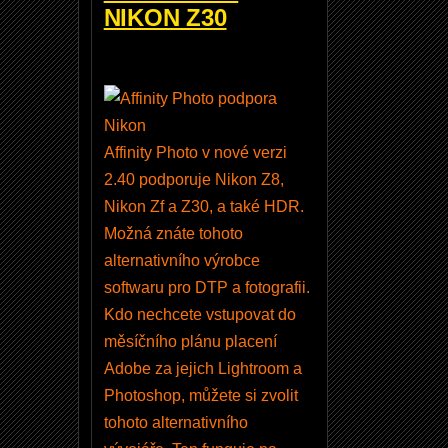
l
NIKON Z30
U
ti
li
t
y
Affinity Photo v nové verzi
2
2.40 podporuje Nikon Z8,
V
Nikon Zf a Z30, a také HDR.
e
Možná znáte tohoto
r
alternativního výrobce
2
softwaru pro DTP a fotografii.
.
Kdo nechcete vstupovat do
4
měsíčního plánu placení
.
Adobe za jejich Lightroom a
1
Photoshop, můžete si zvolit
5
tohoto alternativního
a