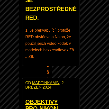
SE
e
BEZPROSTŘEDNĚ
g
RED.
r
o
1. Je překvapující, protože
N
RED obviňovala Nikon, že
i
použil jejich video kodek v
k
modelech bezzrcadlovek Z8
o
a Z9,
n
D
8
1
OD
MARTINKAMIN
, 2
0
BŘEZEN 2024
N
i
OBJEKTIVY
k
PRO NIKON