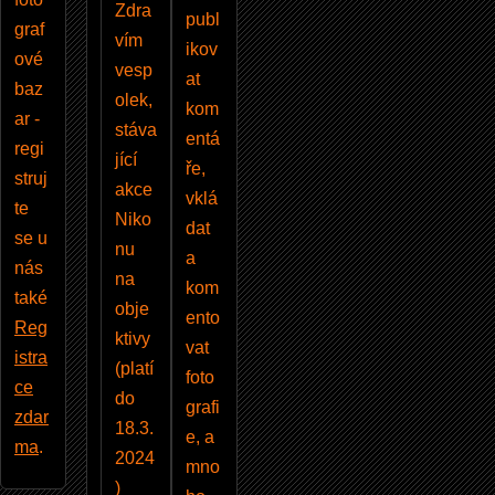
Zdra
publ
graf
vím
ikov
ové
vesp
at
baz
olek,
kom
ar -
stáva
entá
regi
jící
ře,
struj
akce
vklá
te
Niko
dat
se u
nu
a
nás
na
kom
také
obje
ento
Reg
ktivy
vat
istra
(platí
foto
ce
do
grafi
zdar
18.3.
e, a
ma
.
2024
mno
)