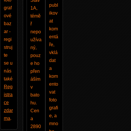
Stav
publ
graf
1A,
ikov
ové
témě
at
baz
ř
kom
ar -
nepo
entá
regi
užíva
ře,
struj
ný,
vklá
te
pouz
dat
se u
e ho
a
nás
přen
kom
také
áším
ento
Reg
v
vat
istra
bato
foto
ce
hu.
grafi
zdar
Cen
e, a
ma
.
a
mno
2890