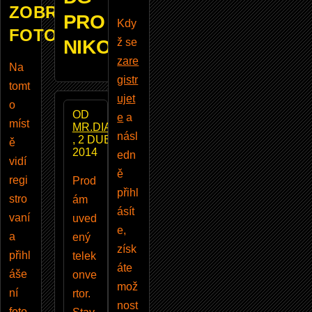
ZOBRAZUJE
PRO
Kdy
FOTOBAZAR
NIKON
ž se
zare
Na
gistr
tomt
ujet
o
OD
e
a
míst
MR.DIAMOND
násl
, 2 DUBEN
ě
2014
edn
vidí
ě
regi
Prod
přihl
stro
ám
ásít
vaní
uved
e,
a
ený
získ
přihl
telek
áte
áše
onve
mož
ní
rtor.
nost
foto