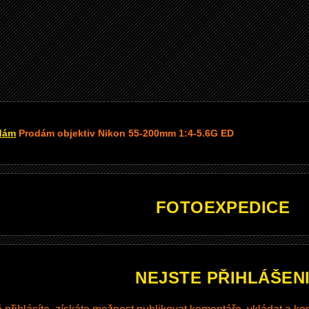
dám
Prodám objektiv Nikon 55-200mm 1:4-5.6G ED
FOTOEXPEDICE
NEJSTE PŘIHLÁŠEN