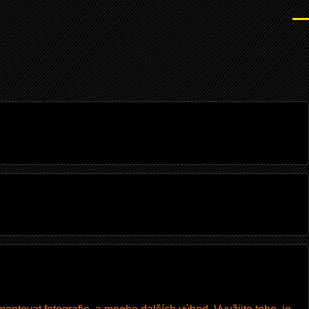
Men
I