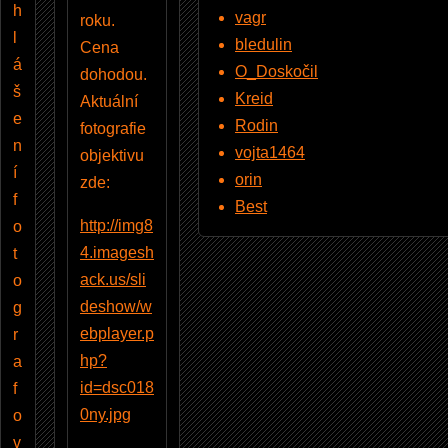
h
vagr
roku.
l
bledulin
Cena
á
O_Doskočil
dohodou.
š
Kreid
Aktuální
e
Rodin
fotografie
n
vojta1464
objektivu
í
orin
zde:
f
Best
http://img8
o
4.imagesh
t
ack.us/sli
o
deshow/w
g
ebplayer.p
r
hp?
a
id=dsc018
f
0ny.jpg
o
v