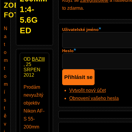
Když se
zaregistrujete
a následně 
ZOBRAZUJE
1:4-
to zdarma.
FOTOBAZAR
5.6G
N
ED
Uživatelské jméno
a
t
Heslo
o
OD
BAZIII
m
, 25
t
SRPEN
2012
o
m
Prodám
Vytvořit nový účet
í
nevyužitý
Obnovení vašeho hesla
s
objektiv
t
Nikon AF-
ě
S 55-
v
200mm
i