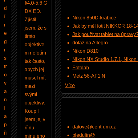
f/4,0-5,6 G
d
DX ED.
í
Nikon 850D-krabice
Zjistil
r
Jak by měl fotit NIKKOR 18-
jsem, že s
e
Jak používat tablet na úpravy
tímto
g
dotaz na Allegro
objektive
i
Nikon D810
m nefotím
s
Nikon NX Studio 1.7.1, Nikon Pi
tak často,
tr
Fotolab
abych jej
o
Metz 58-AF1 N
musel mít
v
Více
mezi
a
svými
n
objektivy.
í
Koupil
a
jsem jej v
p
datove@centrum.cz
říjnu
ři
bledulin@
minulého