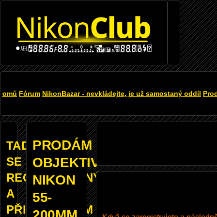
Přejít k hlavnímu obsahu
DROBEČKOVÁ
Domů
Fórum
NikonBazar - nevkládejte, je už samostaný oddíl
Pro
NAVIGACE
PRODÁM
TADY
SE
OBJEKTIV
REGISTROVANÝM
NIKON
A
55-
PŘIHLÁŠENÝM
200MM