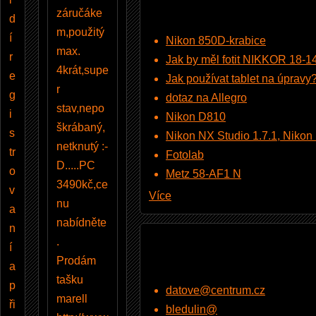
záručáke
d
m,použitý
í
Nikon 850D-krabice
max.
r
Jak by měl fotit NIKKOR 18-
4krát,supe
e
Jak používat tablet na úpravy
r
g
dotaz na Allegro
stav,nepo
i
Nikon D810
škrábaný,
s
Nikon NX Studio 1.7.1, Nikon Pi
netknutý :-
tr
Fotolab
D.....PC
o
Metz 58-AF1 N
3490kč,ce
v
Více
nu
a
nabídněte
n
.
í
Prodám
a
tašku
p
datove@centrum.cz
marell
ři
bledulin@