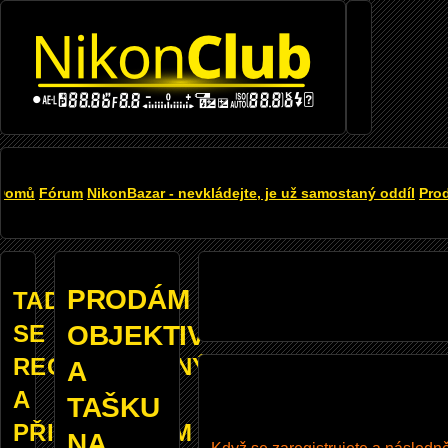
Přejít k hlavnímu obsahu
DROBEČKOVÁ
Domů
Fórum
NikonBazar - nevkládejte, je už samostaný oddíl
Pro
NAVIGACE
PRODÁM
TADY
SE
OBJEKTIV
REGISTROVANÝM
A
A
TAŠKU
PŘIHLÁŠENÝM
NA