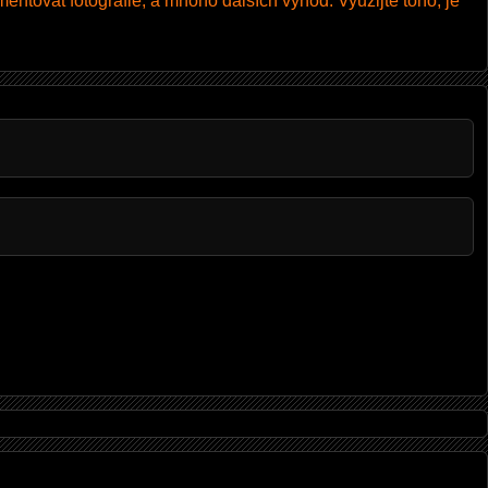
entovat fotografie, a mnoho dalších výhod. Využijte toho, je