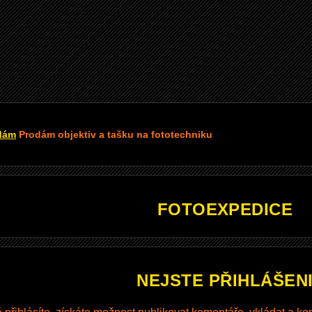
dám
Prodám objektiv a tašku na fototechniku
FOTOEXPEDICE
NEJSTE PŘIHLÁŠEN