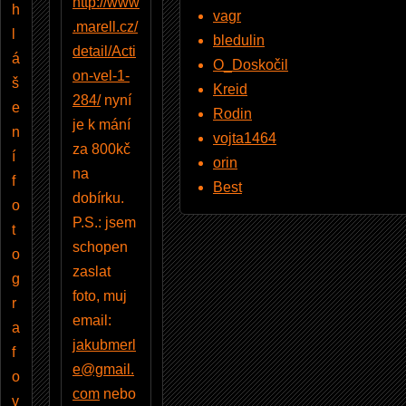
http://www
h
vagr
.marell.cz/
l
bledulin
detail/Acti
á
O_Doskočil
on-vel-1-
š
Kreid
284/
nyní
e
Rodin
je k mání
n
vojta1464
za 800kč
í
orin
na
f
Best
dobírku.
o
P.S.: jsem
t
schopen
o
zaslat
g
foto, muj
r
email:
a
jakubmerl
f
e@gmail.
o
com
nebo
v