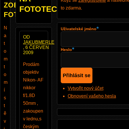
Když se
zaregistrujete
a následně 
ZOBRAZUJE
FOTOTECHNIKU
to zdarma.
FOTOBAZAR
N
Uživatelské jméno
a
OD
JAKUBMERLE
t
, 6 ČERVEN
Heslo
o
2009
m
Prodám
t
objektiv
o
Nikon- AF
m
nikkor
Vytvořit nový účet
í
f/1.8D
Obnovení vašeho hesla
s
50mm ,
t
zakoupen
ě
v lednu,s
v
českým
i