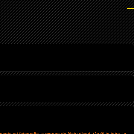
Men
I