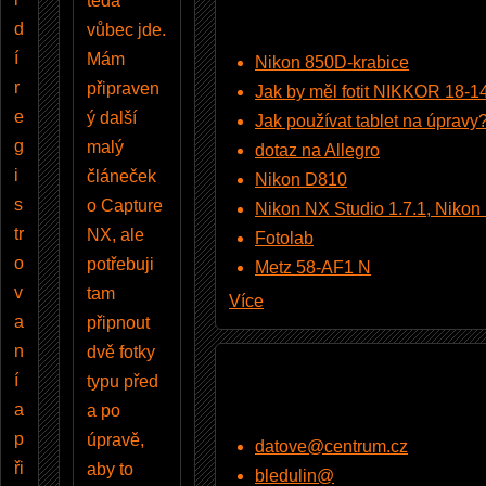
teda
d
vůbec jde.
í
Mám
Nikon 850D-krabice
r
připraven
Jak by měl fotit NIKKOR 18-
e
ý další
Jak používat tablet na úpravy
g
malý
dotaz na Allegro
i
článeček
Nikon D810
s
o Capture
Nikon NX Studio 1.7.1, Nikon Pi
tr
NX, ale
Fotolab
o
potřebuji
Metz 58-AF1 N
v
tam
Více
a
připnout
n
dvě fotky
í
typu před
a
a po
p
úpravě,
datove@centrum.cz
ři
aby to
bledulin@