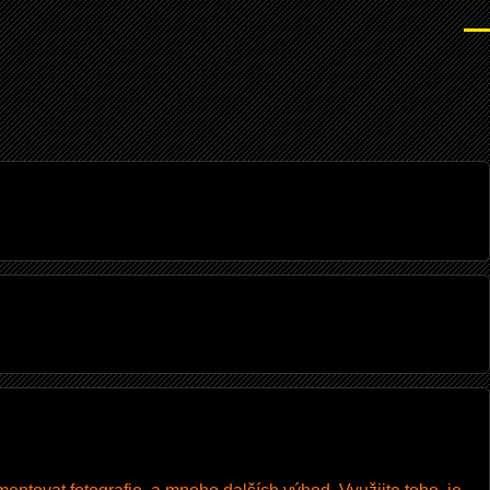
Men
I