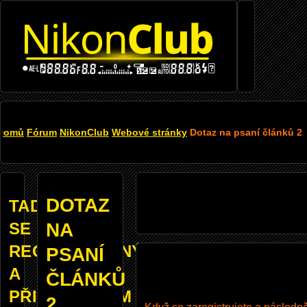
Přejít
k
hlavnímu
obsahu
DROBEČKOVÁ
Domů
Fórum
NikonClub
Webové stránky
Dotaz na psaní článků 2
NAVIGACE
DOTAZ
TADY
SE
NA
REGISTROVANÝM
PSANÍ
A
ČLÁNKŮ
PŘIHLÁŠENÝM
2