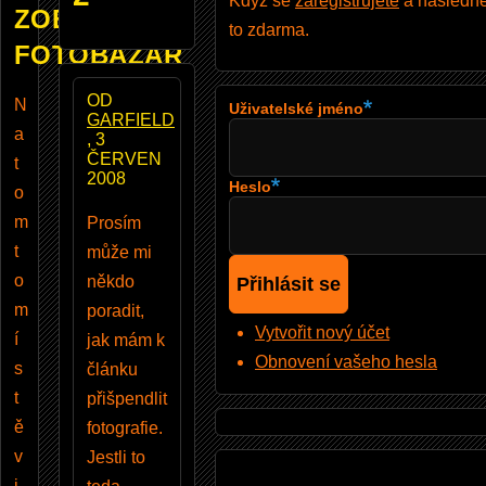
Když se
zaregistrujete
a následně 
ZOBRAZUJE
to zdarma.
FOTOBAZAR
OD
N
Uživatelské jméno
GARFIELD
a
, 3
ČERVEN
t
2008
Heslo
o
m
Prosím
t
může mi
o
někdo
m
poradit,
Vytvořit nový účet
í
jak mám k
Obnovení vašeho hesla
s
článku
t
přišpendlit
ě
fotografie.
v
Jestli to
i