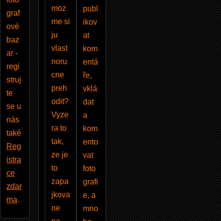
moz
publ
graf
me si
ikov
ové
ju
at
baz
vlast
kom
ar -
noru
entá
regi
cne
ře,
struj
preh
vklá
te
odit?
dat
se u
Vyze
a
nás
ra to
kom
také
tak,
ento
Reg
ze je
vat
istra
to
foto
ce
zapa
grafi
zdar
jkova
e, a
ma
.
ne
mno