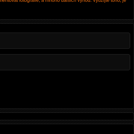
entovat fotografie, a mnoho dalších výhod. Využijte toho, je