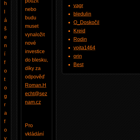
použít
h
vagr
nebo
l
bledulin
budu
á
O_Doskočil
muset
š
Kreid
vynaložit
e
Rodin
nové
n
vojta1464
investice
í
orin
do blesku,
f
Best
díky za
o
odpověď
t
Roman.H
o
echt@sez
g
nam.cz
r
a
f
Pro
o
vkládání
v