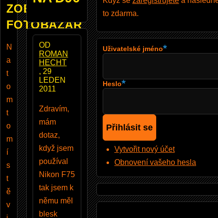
Když se
zaregistrujete
a následně 
ZOBRAZUJE
to zdarma.
FOTOBAZAR
OD
N
Uživatelské jméno
ROMAN
a
HECHT
, 29
t
LEDEN
Heslo
o
2011
m
Zdravím,
t
mám
o
dotaz,
m
když jsem
Vytvořit nový účet
í
používal
Obnovení vašeho hesla
s
Nikon F75
t
tak jsem k
ě
němu měl
v
blesk
i