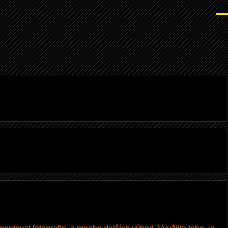
Men
I