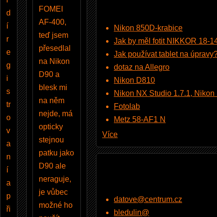
FOMEI
d
AF-400,
í
Nikon 850D-krabice
teď jsem
r
Jak by měl fotit NIKKOR 18-
přesedlal
e
Jak používat tablet na úpravy
na Nikon
g
dotaz na Allegro
D90 a
i
Nikon D810
blesk mi
s
Nikon NX Studio 1.7.1, Nikon Pi
na něm
tr
Fotolab
nejde, má
o
Metz 58-AF1 N
opticky
v
Více
stejnou
a
patku jako
n
D90 ale
í
neraguje,
a
je vůbec
p
datove@centrum.cz
možné ho
ři
bledulin@