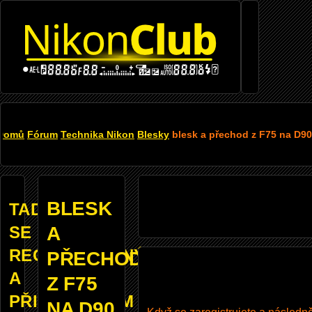
Přejít
k
hlavnímu
obsahu
DROBEČKOVÁ
Domů
Fórum
Technika Nikon
Blesky
blesk a přechod z F75 na D90
NAVIGACE
BLESK
TADY
SE
A
REGISTROVANÝM
PŘECHOD
A
Z F75
PŘIHLÁŠENÝM
NA D90