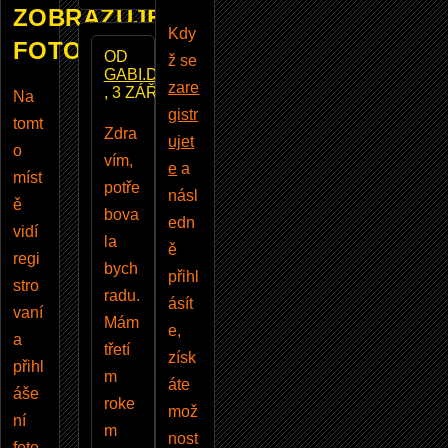
ZOBRAZUJE
Kdy
FOTOBAZAR
OD
ž se
GABI.DESIGN
zare
, 3 ZÁŘÍ 2015
Na
gistr
tomt
Zdra
ujet
o
vím,
e
a
míst
potře
násl
ě
bova
edn
vidí
la
ě
regi
bych
přihl
stro
radu.
ásít
vaní
Mám
e,
a
třetí
získ
přihl
m
áte
áše
roke
mož
ní
m
nost
foto