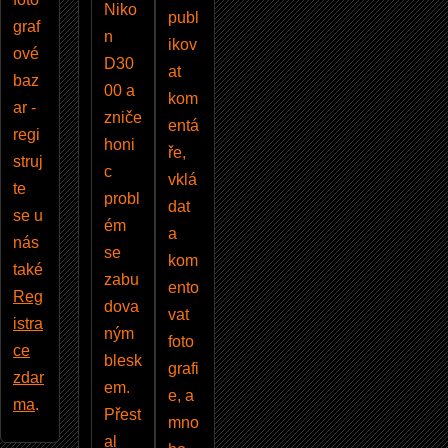
Niko
publ
graf
n
ikov
ové
D30
at
baz
00 a
kom
ar -
zniče
entá
regi
honi
ře,
struj
c
vklá
te
probl
dat
se u
ém
a
nás
se
kom
také
zabu
ento
Reg
dova
vat
istra
ným
foto
ce
blesk
grafi
zdar
em.
e, a
ma
.
Přest
mno
al