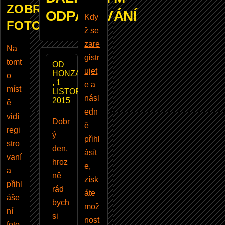
ZOBRAZUJE
ODPALOVÁNÍ
Kdy
FOTOBAZAR
ž se
zare
Na
gistr
tomt
OD
ujet
HONZAVILI
o
, 1
e
a
míst
LISTOPAD
násl
2015
ě
edn
vidí
Dobr
ě
regi
ý
přihl
stro
den,
ásít
vaní
hroz
e,
a
ně
získ
přihl
rád
áte
áše
bych
mož
ní
si
nost
foto