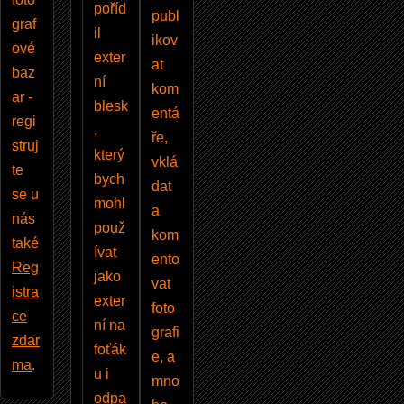
poříd
publ
graf
il
ikov
ové
exter
at
baz
ní
kom
ar -
blesk
entá
regi
,
ře,
struj
který
vklá
te
bych
dat
se u
mohl
a
nás
použ
kom
také
ívat
ento
Reg
jako
vat
istra
exter
foto
ce
ní na
grafi
zdar
foťák
e, a
ma
.
u i
mno
odpa