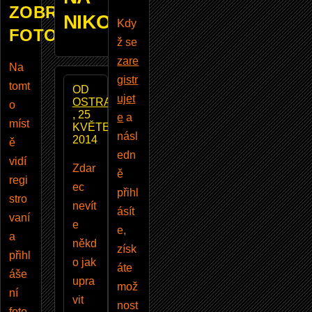
ZOBRAZUJE
NIKON.
Kdy
FOTOBAZAR
ž se
zare
Na
gistr
tomt
OD
ujet
OSTRAVAR
o
, 25
e
a
míst
KVĚTEN
násl
2014
ě
edn
vidí
Zdar
ě
regi
ec
přihl
stro
nevít
ásít
vaní
e
e,
a
někd
získ
přihl
o jak
áte
áše
upra
mož
ní
vit
nost
foto