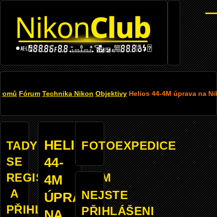
Přejít k hlavnímu obsahu
Men
DROBEČKOVÁ
Domů
Fórum
Technika Nikon
Objektivy
Helios 44-4M úprava na Ni
NAVIGACE
HELIOS
TADY
FOTOEXPEDICE
SE
44-
REGISTROVANÝM
4M
A
NEJSTE
ÚPRAVA
PŘIHLÁŠENÝM
PŘIHLÁŠENI
NA