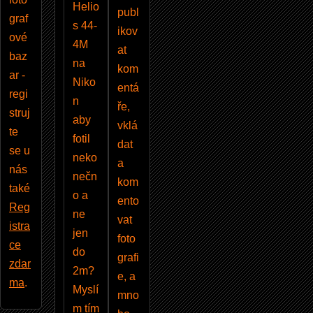
Helio
publ
graf
s 44-
ikov
ové
4M
at
baz
na
kom
ar -
Niko
entá
regi
n
ře,
struj
aby
vklá
te
fotil
dat
se u
neko
a
nás
nečn
kom
také
o a
ento
Reg
ne
vat
istra
jen
foto
ce
do
grafi
zdar
2m?
e, a
ma
.
Myslí
mno
m tím