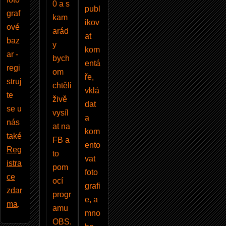
0 a s
publ
graf
kam
ikov
ové
arád
at
baz
y
kom
ar -
bych
entá
regi
om
ře,
struj
chtěli
vklá
te
živě
dat
se u
vysíl
a
nás
at na
kom
také
FB a
ento
Reg
to
vat
istra
pom
foto
ce
ocí
grafi
zdar
progr
e, a
ma
.
amu
mno
OBS.