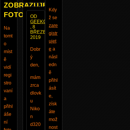
ZOBRAZUJE
Kdy
FOTOBAZAR
OD
ž se
GEEKCZ
zare
, 8
Na
BŘEZEN
gistr
tomt
2019
ujet
o
e
a
Dobr
míst
násl
ý
ě
edn
den,
vidí
ě
regi
mám
přihl
stro
zrca
ásít
vaní
dlovk
e,
a
u
získ
přihl
Niko
áte
áše
n
mož
ní
d320
nost
foto