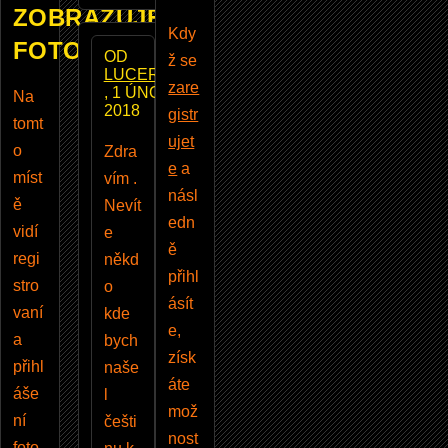
ZOBRAZUJE
Kdy
FOTOBAZAR
OD
ž se
LUCER249
zare
, 1 ÚNOR
Na
2018
gistr
tomt
ujet
o
Zdra
e
a
míst
vím .
násl
ě
Nevít
edn
vidí
e
ě
regi
někd
přihl
stro
o
ásít
vaní
kde
e,
a
bych
získ
přihl
naše
áte
áše
l
mož
ní
češti
nost
foto