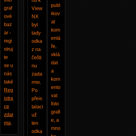
nu k
publ
graf
View
ikov
ové
NX
at
baz
byl
kom
ar -
tady
entá
regi
odka
ře,
struj
z na
vklá
te
češti
dat
se u
nu
a
nás
zada
kom
také
rmo.
ento
Reg
Po
vat
istra
přeis
foto
ce
talaci
grafi
zdar
už
e, a
ma
.
ten
mno
odka