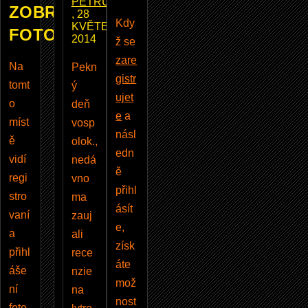
PETRUS
ZOBRAZUJE
, 28
Kdy
KVĚTEN
FOTOBAZAR
2014
ž se
zare
Na
Pekn
gistr
tomt
ý
ujet
o
deň
e
a
míst
vosp
násl
ě
olok.,
edn
vidí
nedá
ě
regi
vno
přihl
stro
ma
ásít
vaní
zauj
e,
a
ali
získ
přihl
rece
áte
áše
nzie
mož
ní
na
nost
foto