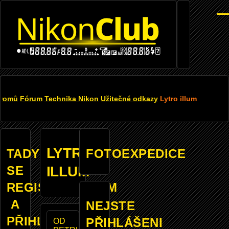
Přejít k hlavnímu obsahu
Men
DROBEČKOVÁ
Domů
Fórum
Technika Nikon
Užitečné odkazy
Lytro illum
NAVIGACE
LYTRO
TADY
FOTOEXPEDICE
SE
ILLUM
REGISTROVANÝM
A
NEJSTE
PŘIHLÁŠENÝM
PŘIHLÁŠENI
OD