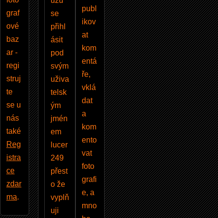
ůžu
publ
graf
se
ikov
ové
přihl
at
baz
ásit
kom
ar -
pod
entá
regi
svým
ře,
struj
uživa
vklá
te
telsk
dat
se u
ým
a
nás
jmén
kom
také
em
ento
Reg
lucer
vat
istra
249
foto
ce
přest
grafi
zdar
o že
e, a
ma
.
vyplň
mno
uji