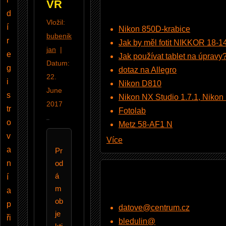
VR
d
Vložil:
í
Nikon 850D-krabice
bubenik
r
Jak by měl fotit NIKKOR 18-
jan
|
e
Jak používat tablet na úpravy
Datum:
g
dotaz na Allegro
22.
i
Nikon D810
June
s
Nikon NX Studio 1.7.1, Nikon Pi
2017
tr
Fotolab
o
Metz 58-AF1 N
v
Více
a
Pr
n
od
á
í
m
a
ob
p
datove@centrum.cz
je
ři
bledulin@