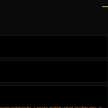
Men
I