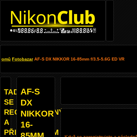
Přejít k hlavnímu obsahu
DROBEČKOVÁ
Domů
Fotobazar
AF-S DX NIKKOR 16-85mm f/3.5-5.6G ED VR
NAVIGACE
AF-S
TADY
SE
DX
REGISTROVANÝM
NIKKOR
A
16-
PŘIHLÁŠENÝM
85MM