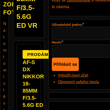
Když se
zaregistrujete
a následně 
ZOBRAZUJE
F/3.5-
to zdarma.
FOTOBAZAR
5.6G
N
ED VR
Uživatelské jméno
a
t
Heslo
o
m
PRODÁM
t
AF-S
o
DX
m
Vytvořit nový účet
NIKKOR
í
Obnovení vašeho hesla
16-
s
85MM
t
ě
F/3.5-
v
5.6G ED
i