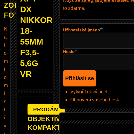
Když se
zaregistrujete
a následně 
ZOBRAZUJE
DX
to zdarma.
FOTOBAZAR
NIKKOR
N
18-
Uživatelské jméno
a
55MM
t
F3,5-
Heslo
o
m
5,6G
t
VR
o
m
Vytvořit nový účet
í
Obnovení vašeho hesla
s
PRODÁM
t
ě
OBJEKTIV -
v
KOMPAKTNÍ
i