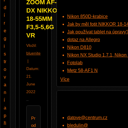
ZOOM AF-P
d
DX NIKKOR
í
Nikon 850D-krabice
18-55MM
r
Jak by měl fotit NIKKOR 18-
F3,5-5,6G
e
Jak používat tablet na úpravy
VR
g
dotaz na Allegro
Vložil:
i
Nikon D810
bluenite
s
Nikon NX Studio 1.7.1, Nikon Pi
|
tr
Fotolab
Datum:
o
Metz 58-AF1 N
21.
v
Více
June
a
2022
n
í
a
p
datove@centrum.cz
Pr
ři
od
bledulin@