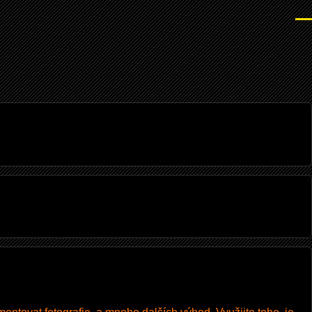
Men
I