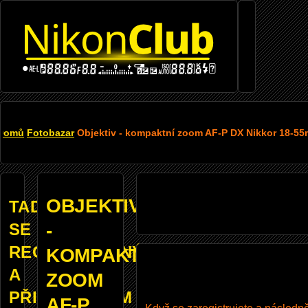
Přejít k hlavnímu obsahu
DROBEČKOVÁ
Domů
Fotobazar
Objektiv - kompaktní zoom AF-P DX Nikkor 18-55
NAVIGACE
OBJEKTIV
TADY
SE
-
REGISTROVANÝM
KOMPAKTNÍ
A
ZOOM
PŘIHLÁŠENÝM
AF-P