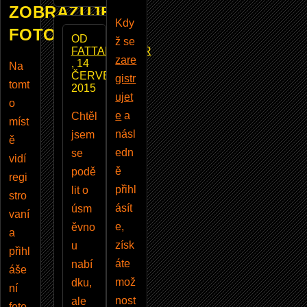
ZOBRAZUJE
Kdy
FOTOBAZAR
OD
ž se
FATTALERROR
zare
, 14
Na
ČERVENEC
gistr
tomt
2015
ujet
o
e
a
Chtěl
míst
násl
jsem
ě
edn
se
vidí
ě
podě
regi
přihl
lit o
stro
ásít
úsm
vaní
e,
ěvno
a
získ
u
přihl
áte
nabí
áše
mož
dku,
ní
nost
ale
foto