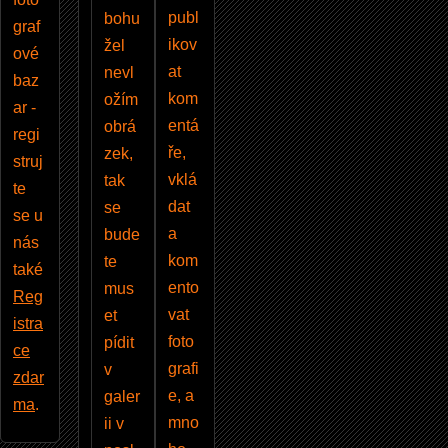
publ
bohu
graf
ikov
žel
ové
at
nevl
baz
kom
ožím
ar -
entá
obrá
regi
ře,
zek,
struj
vklá
tak
te
dat
se
se u
a
bude
nás
kom
te
také
ento
mus
Reg
vat
et
istra
foto
pídit
ce
grafi
v
zdar
e, a
galer
ma
.
mno
ii v