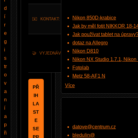
d
Přihlaste
í
Nikon 850D-krabice
✉️
se pro
KONTAKT:
r
Jak by měl fotit NIKKOR 18-
kontakt
e
Jak používat tablet na úpravy
Jsem
g
dotaz na Allegro
ochoten
i
Nikon D810
🤝
VYJEDNÁVÁNÍ O CENĚ:
jednat o
s
Nikon NX Studio 1.7.1, Nikon Pi
ceně
tr
Fotolab
o
Metz 58-AF1 N
v
Více
PŘ
a
IH
n
LA
í
ST
a
E
p
datove@centrum.cz
SE
ři
bledulin@
PR