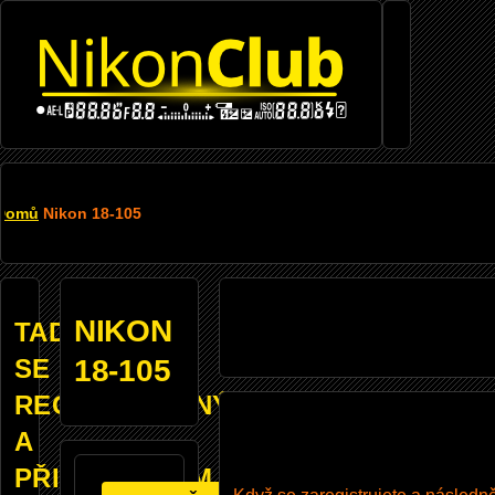
Přejít k hlavnímu obsahu
DROBEČKOVÁ
Domů
Nikon 18-105
NAVIGACE
NIKON
TADY
SE
18-105
REGISTROVANÝM
A
PŘIHLÁŠENÝM