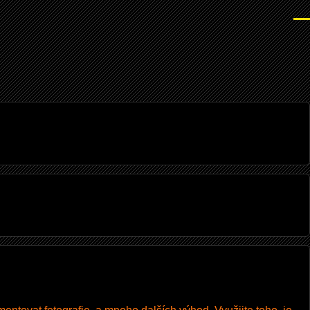
Men
I