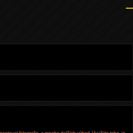
Men
I