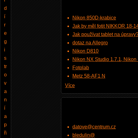
d
í
Nikon 850D-krabice
r
Jak by měl fotit NIKKOR 18-
e
Jak používat tablet na úpravy
g
dotaz na Allegro
i
Nikon D810
s
Nikon NX Studio 1.7.1, Nikon Pi
tr
Fotolab
o
Metz 58-AF1 N
v
Více
a
n
í
a
p
datove@centrum.cz
ři
bledulin@