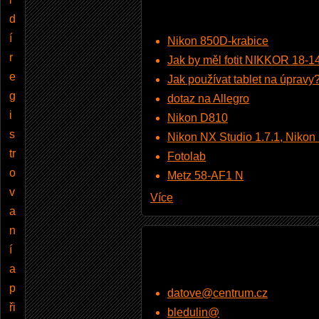
d
í
Nikon 850D-krabice
r
Jak by měl fotit NIKKOR 18-
e
Jak používat tablet na úpravy
g
dotaz na Allegro
i
Nikon D810
s
Nikon NX Studio 1.7.1, Nikon Pi
tr
Fotolab
o
Metz 58-AF1 N
v
Více
a
n
í
a
p
datove@centrum.cz
ři
bledulin@