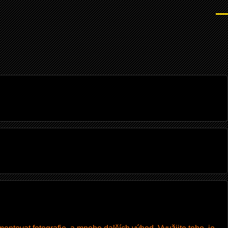
Men
I