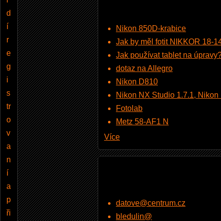
d
í
Nikon 850D-krabice
r
Jak by měl fotit NIKKOR 18-
e
Jak používat tablet na úpravy
g
dotaz na Allegro
i
Nikon D810
s
Nikon NX Studio 1.7.1, Nikon Pi
tr
Fotolab
o
Metz 58-AF1 N
v
Více
a
n
í
a
p
datove@centrum.cz
ři
bledulin@