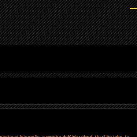
Men
I