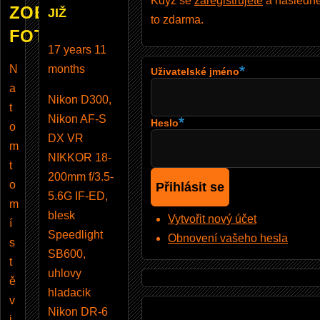
Když se
zaregistrujete
a následně 
ZOBRAZUJE
JIŽ
to zdarma.
FOTOBAZAR
17 years 11
N
months
Uživatelské jméno
a
Nikon D300,
t
Nikon AF-S
Heslo
o
DX VR
m
NIKKOR 18-
t
200mm f/3.5-
o
5.6G IF-ED,
m
blesk
Vytvořit nový účet
í
Speedlight
Obnovení vašeho hesla
s
SB600,
t
uhlovy
ě
hladacik
v
Nikon DR-6
i