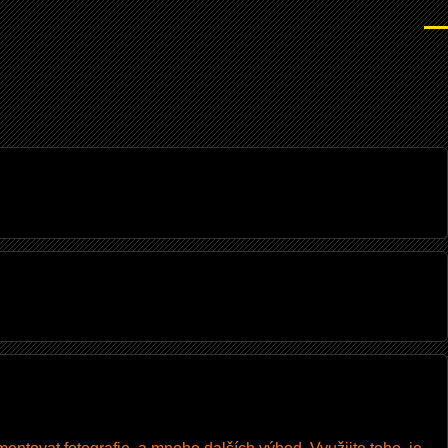
Men
I