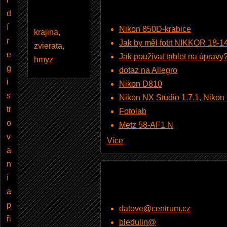
d
í
Nikon 850D-krabice
krajina,
r
Jak by měl fotit NIKKOR 18-
zvierata,
e
Jak používat tablet na úpravy
hmyz
g
dotaz na Allegro
i
Nikon D810
s
Nikon NX Studio 1.7.1, Nikon Pi
tr
Fotolab
o
Metz 58-AF1 N
v
Více
a
n
í
a
p
datove@centrum.cz
ři
bledulin@