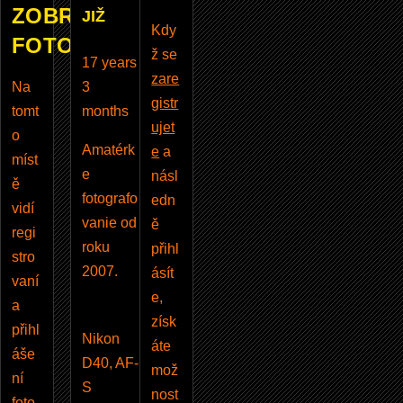
ZOBRAZUJE
JIŽ
Kdy
FOTOBAZAR
ž se
17 years
zare
Na
3
gistr
tomt
months
ujet
o
Amatérk
e
a
míst
e
násl
ě
fotografo
edn
vidí
vanie od
ě
regi
roku
přihl
stro
2007.
ásít
vaní
e,
a
získ
přihl
Nikon
áte
áše
D40, AF-
mož
ní
S
nost
foto