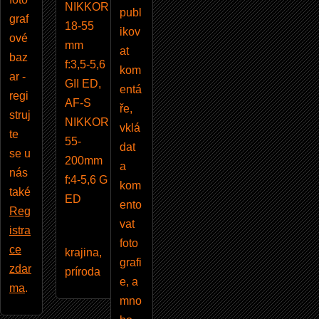
NIKKOR
publ
graf
18-55
ikov
ové
mm
at
baz
f:3,5-5,6
kom
ar -
GII ED,
entá
regi
AF-S
ře,
struj
NIKKOR
vklá
te
55-
dat
se u
200mm
a
nás
f:4-5,6 G
kom
také
ED
ento
Reg
vat
istra
foto
ce
krajina,
grafi
zdar
príroda
e, a
ma
.
mno