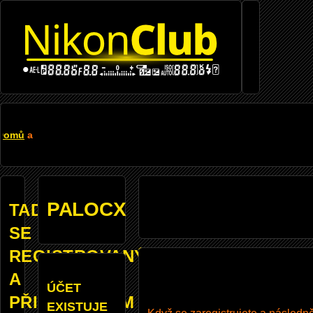
Přejít k hlavnímu obsahu
DROBEČKOVÁ
Domů
a
NAVIGACE
PALOCX
TADY
SE
REGISTROVANÝM
A
ÚČET
PŘIHLÁŠENÝM
EXISTUJE