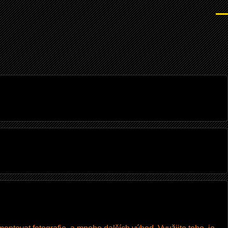
Men
I