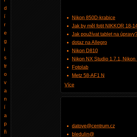
d
í
Nikon 850D-krabice
r
Jak by měl fotit NIKKOR 18-
e
Jak používat tablet na úpravy
g
dotaz na Allegro
i
Nikon D810
s
Nikon NX Studio 1.7.1, Nikon Pi
tr
Fotolab
o
Metz 58-AF1 N
v
Více
a
n
í
a
p
datove@centrum.cz
ři
bledulin@