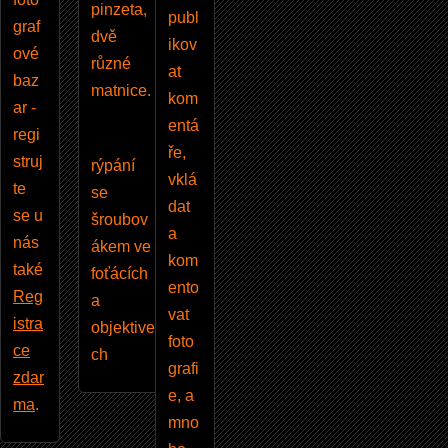
pinzeta,
publ
graf
dvě
ikov
ové
různé
at
baz
matnice.
kom
ar -
entá
regi
ře,
struj
rýpání
vklá
te
se
dat
se u
šroubov
a
nás
ákem ve
kom
také
foťácích
ento
Reg
a
vat
istra
objektive
foto
ce
ch
grafi
zdar
e, a
ma
.
mno