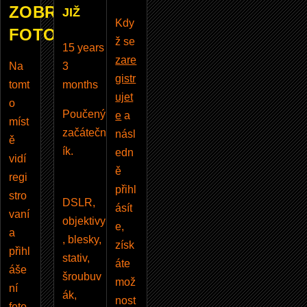
ZOBRAZUJE
JIŽ
Kdy
FOTOBAZAR
ž se
15 years
zare
Na
3
gistr
tomt
months
ujet
o
Poučený
e
a
míst
začátečn
násl
ě
ík.
edn
vidí
ě
regi
přihl
stro
DSLR,
ásít
vaní
objektivy
e,
a
, blesky,
získ
přihl
stativ,
áte
áše
šroubuv
mož
ní
ák,
nost
foto