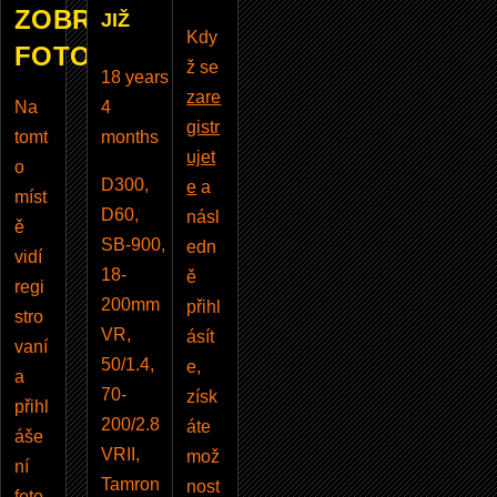
ZOBRAZUJE
JIŽ
Kdy
FOTOBAZAR
ž se
18 years
zare
Na
4
gistr
tomt
months
ujet
o
D300,
e
a
míst
D60,
násl
ě
SB-900,
edn
vidí
18-
ě
regi
200mm
přihl
stro
VR,
ásít
vaní
50/1.4,
e,
a
70-
získ
přihl
200/2.8
áte
áše
VRII,
mož
ní
Tamron
nost
foto