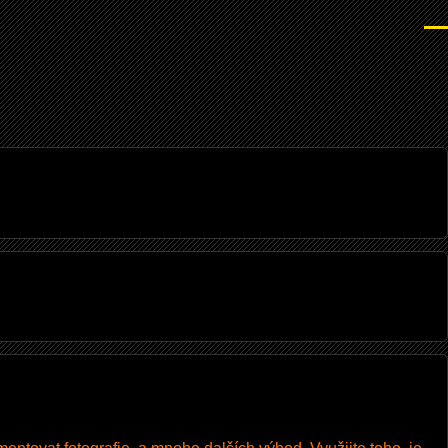
Men
I