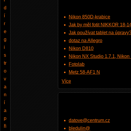
d
í
Nikon 850D-krabice
r
Jak by měl fotit NIKKOR 18-
e
Jak používat tablet na úpravy
g
dotaz na Allegro
i
Nikon D810
s
Nikon NX Studio 1.7.1, Nikon Pi
tr
Fotolab
o
Metz 58-AF1 N
v
Více
a
n
í
a
p
datove@centrum.cz
ři
bledulin@