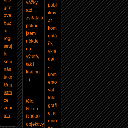
vážky
publ
graf
atd. ,
ikov
ové
zvířata a
at
baz
pokud
kom
ar -
jsem
entá
regi
někde
ře,
struj
na
vklá
te
výletě,
dat
se u
tak i
a
nás
krajinu
kom
také
:-)
ento
Reg
vat
istra
foto
ce
tělo:
grafi
zdar
Nikon
e, a
ma
.
D3000
mno
objektivy