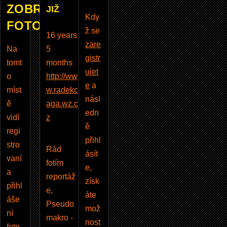
ZOBRAZUJE
JIŽ
Kdy
FOTOBAZAR
ž se
16 years
zare
Na
5
gistr
tomt
months
ujet
o
http://ww
e
a
míst
w.radekc
násl
ě
aga.wz.c
edn
vidí
z
ě
regi
přihl
stro
Rád
ásít
vaní
fotím
e,
a
reportáž
získ
přihl
e,
áte
áše
Pseudo
mož
ní
makro -
nost
foto