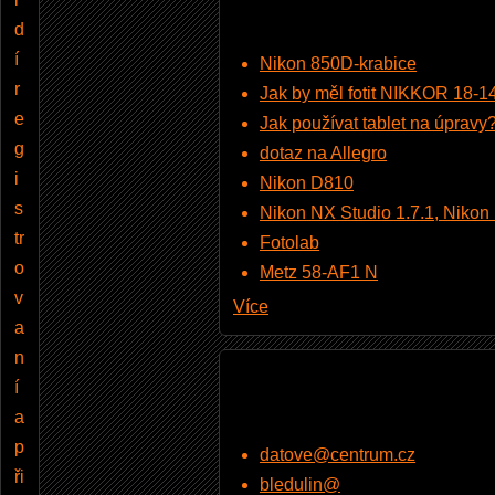
d
í
Nikon 850D-krabice
r
Jak by měl fotit NIKKOR 18-
e
Jak používat tablet na úpravy
g
dotaz na Allegro
i
Nikon D810
s
Nikon NX Studio 1.7.1, Nikon Pi
tr
Fotolab
o
Metz 58-AF1 N
v
Více
a
n
í
a
p
datove@centrum.cz
ři
bledulin@