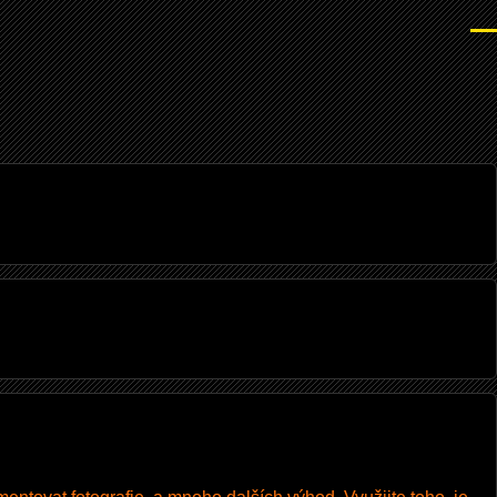
Men
I