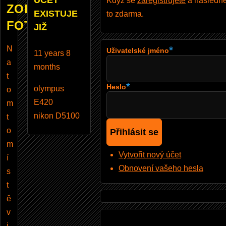
ÚČET
Když se
zaregistrujete
a následně 
ZOBRAZUJE
EXISTUJE
to zdarma.
FOTOBAZAR
JIŽ
N
Uživatelské jméno
11 years 8
a
months
t
Heslo
olympus
o
E420
m
nikon D5100
t
o
m
Vytvořit nový účet
í
Obnovení vašeho hesla
s
t
ě
v
i