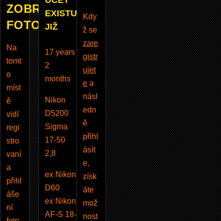
ÚČET
ZOBRAZUJE
EXISTUJE
Kdy
FOTOBAZAR
JIŽ
ž se
zare
Na
17 years
gistr
tomt
2
ujet
o
months
e
a
míst
násl
Nikon
ě
edn
D5200
vidí
ě
Sigma
regi
přihl
17-50
stro
ásít
2,8
vaní
e,
a
ex Nikon
získ
přihl
D60
áte
áše
ex Nikon
mož
ní
AF-S 18-
nost
foto