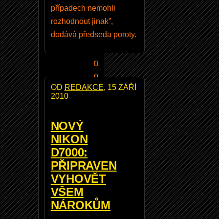
případech nemohli
e
rozhodnout jinak”,
t
dodává předseda poroty.
O
b
n
o
OD
REDAKCE
, 15 ZÁŘÍ
v
2010
e
n
NOVÝ
í
NIKON
v
D7000:
a
PŘIPRAVEN
š
VYHOVĚT
e
VŠEM
h
NÁROKŮM
o