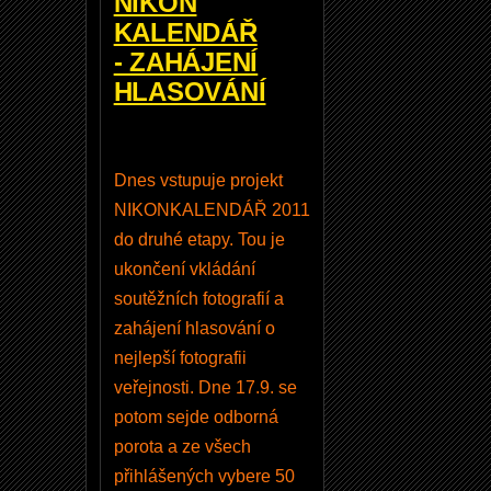
NIKON
o
KALENDÁŘ
l
- ZAHÁJENÍ
a
HLASOVÁNÍ
b
M
e
Dnes vstupuje projekt
t
NIKONKALENDÁŘ 2011
z
do druhé etapy. Tou je
5
ukončení vkládání
8
soutěžních fotografií a
-
zahájení hlasování o
A
nejlepší fotografii
F
veřejnosti. Dne 17.9. se
1
potom sejde odborná
N
porota a ze všech
Více
přihlášených vybere 50