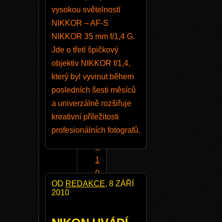
vysokou světelností
e
NIKKOR – AF-S
g
NIKKOR 35 mm f/1,4 G.
r
Jde o třetí špičkový
o
objektiv NIKKOR f/1,4,
N
který byl vyvinut během
i
posledních šesti měsíců
k
a univerzálně rozšiřuje
o
kreativní příležitosti
n
profesionálních fotografů.
D
8
1
0
OD
REDAKCE
, 8 ZÁŘÍ
N
2010
i
k