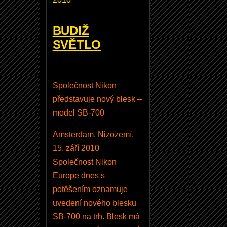
0
D
BUDIŽ
-
SVĚTLO
k
r
a
Společnost Nikon
b
představuje nový blesk –
i
model SB-700
c
Amsterdam, Nizozemí,
e
15. září 2010
J
Společnost Nikon
a
Europe dnes s
k
potěšením oznamuje
b
uvedení nového blesku
y
SB-700 na trh. Blesk má
m