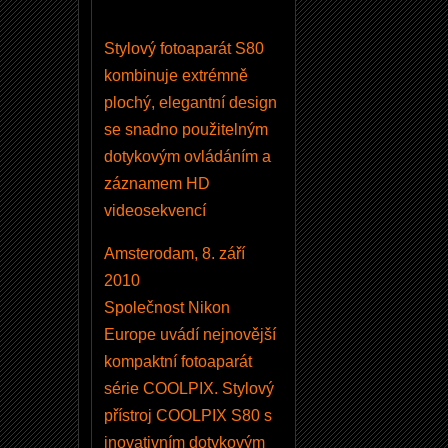
N
i
Stylový fotoaparát S80
k
kombinuje extrémně
o
plochý, elegantní design
n
se snadno použitelným
T
dotykovým ovládáním a
r
záznamem HD
a
videosekvencí
n
Amsterodam, 8. září
s
2010
f
Společnost Nikon
e
Europe uvádí nejnovější
r
kompaktní fotoaparát
2
série COOLPIX. Stylový
v
přístroj COOLPIX S80 s
e
inovativním dotykovým
r.