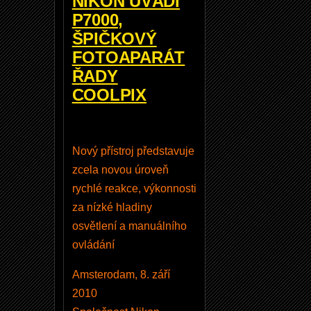
NIKON UVÁDÍ
o
P7000,
n
ŠPIČKOVÝ
N
FOTOAPARÁT
X
ŘADY
S
COOLPIX
t
u
d
Nový přístroj představuje
i
zcela novou úroveň
o
rychlé reakce, výkonnosti
1
za nízké hladiny
.
osvětlení a manuálního
7
ovládání
.
1
Amsterodam, 8. září
,
2010
N