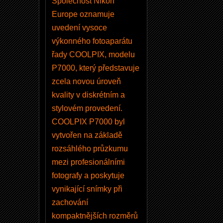
Společnost Nikon
i
Europe oznamuje
k
uvedení vysoce
o
výkonného fotoaparátu
n
řady COOLPIX, modelu
P
P7000, který představuje
i
zcela novou úroveň
c
kvality v diskrétním a
t
stylovém provedení.
u
COOLPIX P7000 byl
r
vytvořen na základě
e
rozsáhlého průzkumu
C
mezi profesionálními
o
fotografy a poskytuje
n
vynikající snímky při
tr
zachování
o
kompaktnějších rozměrů