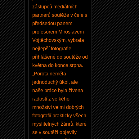
od.
zástupců mediálních
Vyu
partnerů soutěže v čele s
žijte
předsedou panem
toho
profesorem Miroslavem
, je
Vojtěchovským, vybrala
to
nejlepší fotografie
zdar
přihlášené do soutěže od
ma.
května do konce srpna.
„Porota neměla
jednoduchý úkol, ale
Uživ
atels
naše práce byla živena
ké
radostí z velkého
jmén
o
množství velmi dobrých
fotografií prakticky všech
myslitelných žánrů, které
Hesl
se v soutěži objevily.
o