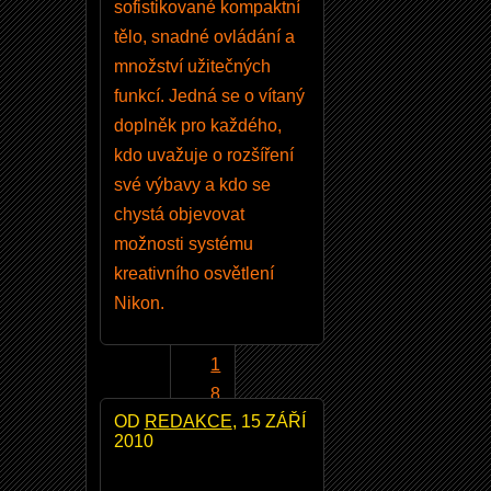
sofistikované kompaktní
ě
tělo, snadné ovládání a
l
množství užitečných
f
funkcí. Jedná se o vítaný
o
doplněk pro každého,
ti
kdo uvažuje o rozšíření
t
své výbavy a kdo se
N
chystá objevovat
I
možnosti systému
K
kreativního osvětlení
K
Nikon.
O
R
1
8
OD
REDAKCE
, 15 ZÁŘÍ
-
2010
1
4