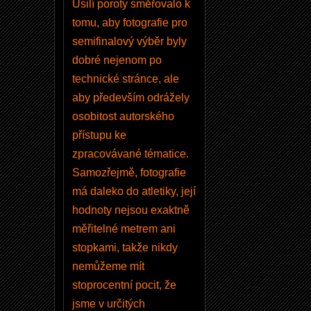
Úsilí poroty směřovalo k
tomu, aby fotografie pro
semifinalový výběr byly
dobré nejenom po
technické stránce, ale
V
aby především odrážely
y
osobitost autorského
t
přístupu ke
v
zpracovávané tématice.
o
Samozřejmě, fotografie
ři
má daleko do atletiky, její
t
hodnoty nejsou exaktně
n
měřitelné metrem ani
o
stopkami, takže nikdy
v
nemůžeme mít
ý
stoprocentní pocit, že
ú
jsme v určitých
č