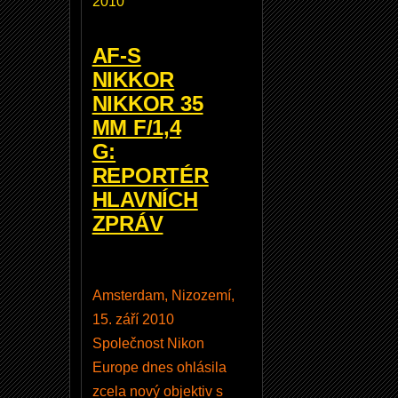
2010
a
ú
AF-S
p
NIKKOR
r
NIKKOR 35
a
MM F/1,4
v
G:
y
REPORTÉR
?
HLAVNÍCH
d
ZPRÁV
o
t
a
Amsterdam, Nizozemí,
z
15. září 2010
n
Společnost Nikon
a
Europe dnes ohlásila
A
zcela nový objektiv s
ll