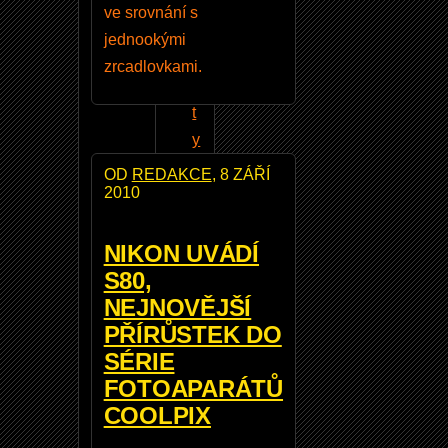
l
ve srovnání s
U
jednookými
ti
zrcadlovkami.
li
t
y
2
OD
REDAKCE
, 8 ZÁŘÍ
2010
V
e
r
NIKON UVÁDÍ
2
S80,
.
NEJNOVĚJŠÍ
4
PŘÍRŮSTEK DO
.
SÉRIE
1
FOTOAPARÁTŮ
5
COOLPIX
a