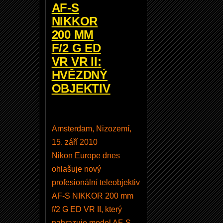
AF-S
0
NIKKOR
m
200 MM
m
F/2 G ED
,
VR VR II:
3
HVĚZDNÝ
,
OBJEKTIV
5
-
5
Amsterdam, Nizozemí,
,
15. září 2010
6
Nikon Europe dnes
G
ohlašuje nový
E
profesionální teleobjektiv
D
AF-S NIKKOR 200 mm
?
f/2 G ED VR II, který
J
nahrazuje model AF-S