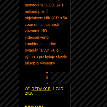
monitorem OLED, 14,1
2
milionů pixelů,
.
objektivem NIKKOR s 5×
1
zoomem a možností
9
záznamu HD
.
videosekvencí
0
kombinuje snadné
-
ovládání a vynikající
č
výkon a poskytuje skvěle
e
působící výsledky.
š
ti
n
a
OD
REDAKCE
, 1 ZÁŘÍ
F
2010
o
t