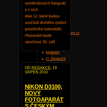
semifinálových fotografií
a z nich
NOVÍ
dále 12, které budou
NIKONISTI
součástí druhého vydání
prestižního kalendáře.
datove@centrum.cz
Hlasování bude
bledulin@
ukončeno 30. září.
vagr
bledulin
O_Doskočil
Kreid
OD
REDAKCE
, 19
Rodin
SRPEN 2010
vojta1464
orin
NIKON D3100,
Best
NOVÝ
FOTOAPARÁT
S ČESKÝM