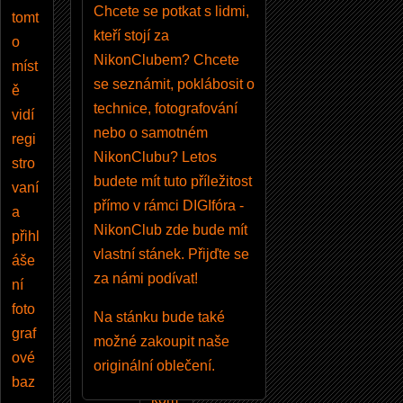
gistr
Chcete se potkat s lidmi,
tomt
ujet
kteří stojí za
o
e
a
NikonClubem? Chcete
míst
násl
se seznámit, poklábosit o
ě
edn
technice, fotografování
vidí
ě
nebo o samotném
regi
přihl
NikonClubu? Letos
stro
ásít
budete mít tuto příležitost
vaní
e,
přímo v rámci DIGIfóra -
a
získ
NikonClub zde bude mít
přihl
áte
vlastní stánek. Přijďte se
áše
mož
za námi podívat!
ní
nost
foto
Na stánku bude také
publ
graf
možné zakoupit naše
ikov
ové
originální oblečení.
at
baz
kom