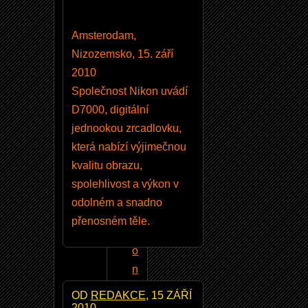
h
e
Amsterodam,
s
Nizozemsko, 15. září
l
2010
a
Společnost Nikon uvádí
D7000, digitální
jednookou zrcadlovku,
která nabízí výjimečnou
TÉMATA
kvalitu obrazu,
spolehlivost a výkon v
N
odolném a snadno
i
přenosném těle.
k
o
n
8
OD
REDAKCE
, 15 ZÁŘÍ
5
2010