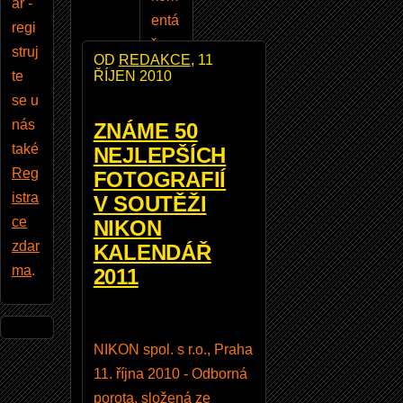
ar -
entá
regi
ře,
struj
OD
REDAKCE
, 11
vklá
ŘÍJEN 2010
te
dat
se u
a
nás
ZNÁME 50
kom
také
NEJLEPŠÍCH
ento
Reg
FOTOGRAFIÍ
vat
istra
V SOUTĚŽI
foto
ce
NIKON
grafi
zdar
KALENDÁŘ
e, a
ma
.
2011
mno
ho
dalš
NIKON spol. s r.o., Praha
ích
11. října 2010 - Odborná
výh
porota, složená ze