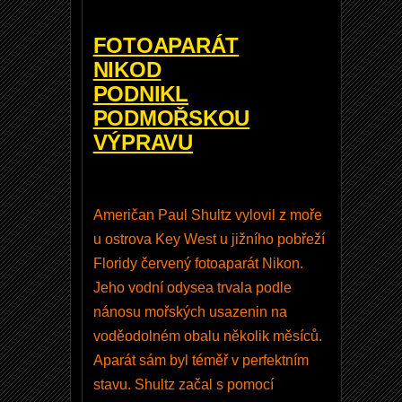
od.
Vyu
FOTOAPARÁT
žijte
NIKOD
toho
PODNIKL
, je
PODMOŘSKOU
to
VÝPRAVU
zdar
ma.
Američan Paul Shultz vylovil z moře
u ostrova Key West u jižního pobřeží
Uživ
atels
Floridy červený fotoaparát Nikon.
ké
Jeho vodní odysea trvala podle
jmén
o
nánosu mořských usazenin na
voděodolném obalu několik měsíců.
Aparát sám byl téměř v perfektním
Hesl
stavu. Shultz začal s pomocí
o