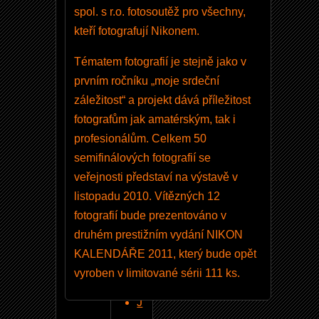
spol. s r.o. fotosoutěž pro všechny,
0
kteří fotografují Nikonem.
m
m
Tématem fotografií je stejně jako v
,
prvním ročníku „moje srdeční
3
záležitost“ a projekt dává příležitost
,
fotografům jak amatérským, tak i
5
profesionálům. Celkem 50
-
semifinálových fotografií se
5
veřejnosti představí na výstavě v
,
listopadu 2010. Vítězných 12
6
fotografií bude prezentováno v
G
druhém prestižním vydání NIKON
E
KALENDÁŘE 2011, který bude opět
D
vyroben v limitované sérii 111 ks.
?
J