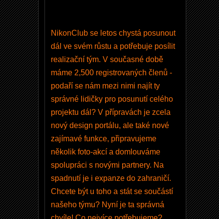
e
t
NikonClub se letos chystá posunout
O
dál ve svém růstu a potřebuje posílit
b
realizační tým. V současné době
n
máme 2,500 registrovaných členů -
o
podaří se nám mezi nimi najít ty
v
správné lidičky pro posunutí celého
e
projektu dál? V přípravách je zcela
n
nový design portálu, ale také nové
í
zajímavé funkce, připravujeme
v
několik foto-akcí a domlouváme
a
spolupráci s novými partnery. Na
š
spadnutí je i expanze do zahraničí.
e
Chcete být u toho a stát se součástí
h
našeho týmu? Nyní je ta správná
o
chvíle! Co nejvíce potřebujeme?