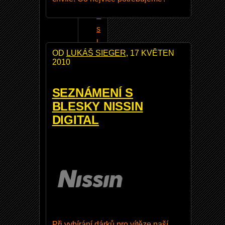
h
e
s
l
OD
LUKÁŠ SIEGER
, 17 KVĚTEN
a
2010
SEZNÁMENÍ S
BLESKY NISSIN
DIGITAL
TÉMATA
N
i
k
o
n
8
5
Při vybírání dárků pro vítěze naší