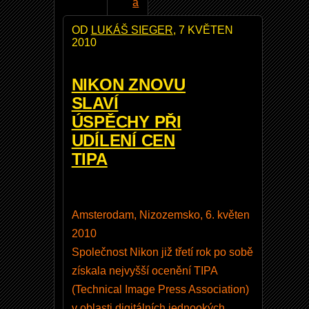
a
k
OD
LUKÁŠ SIEGER
, 7 KVĚTEN
p
2010
o
u
NIKON ZNOVU
ž
SLAVÍ
í
ÚSPĚCHY PŘI
v
UDÍLENÍ CEN
a
TIPA
t
t
a
Amsterodam, Nizozemsko, 6. květen
b
2010
l
Společnost Nikon již třetí rok po sobě
e
získala nejvyšší ocenění TIPA
t
(Technical Image Press Association)
n
v oblasti digitálních jednookých