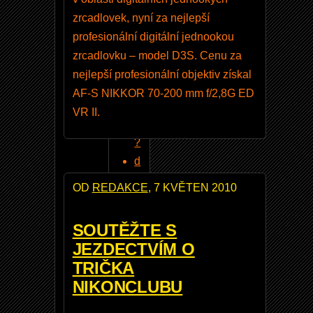
a
zrcadlovek, nyní za nejlepší
ú
profesionální digitální jednookou
p
zrcadlovku – model D3S. Cenu za
r
nejlepší profesionální objektiv získal
a
AF-S NIKKOR 70-200 mm f/2,8G ED
v
VR II.
y
?
d
o
OD
REDAKCE
, 7 KVĚTEN 2010
t
a
SOUTĚŽTE S
z
JEZDECTVÍM O
n
TRIČKA
a
NIKONCLUBU
A
ll