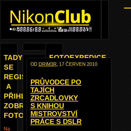
Přejít k hlavnímu obsahu
Men
TADY
FOTOEXPEDICE
OD
DRIM3R
, 17 ČERVEN 2010
SE
REGISTROVANÝM
PRŮVODCE PO
A
NEJSTE
TAJÍCH
PŘIHLÁŠENÝM
PŘIHLÁŠENI
ZRCADLOVKY
ZOBRAZUJE
S KNIHOU
Kdy
MISTROVSTVÍ
FOTOBAZAR
ž se
PRÁCE S DSLR
zare
Na