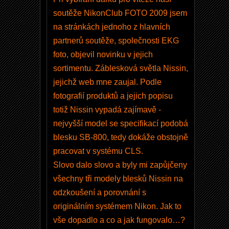
0
soutěže NikonClub FOTO 2009 jsem
D
na stránkách jednoho z hlavních
-
partnerů soutěže, společnosti EKG
k
foto, objevil novinku v jejich
r
sortimentu. Záblesková světla Nissin,
a
jejichž web mne zaujal. Podle
b
fotografií produktů a jejich popisu
i
totiž Nissin vypadá zajímavě -
c
nejvyšší model se specifikací podobá
e
blesku SB-800, tedy dokáže obstojně
J
pracovat v systému CLS.
a
Slovo dalo slovo a byly mi zapůjčeny
k
všechny tři modely blesků Nissin na
b
odzkoušení a porovnání s
y
originálním systémem Nikon. Jak to
m
vše dopadlo a co a jak fungovalo…?