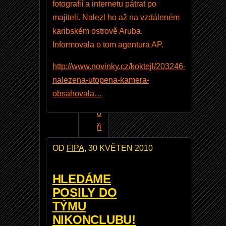
fotografií a internetu pátrat po
majiteli. Nalezl ho až na vzdáleném
karibském ostrově Aruba.
Informovala o tom agentura AP.
V
http://www.novinky.cz/koktejl/203246-
y
nalezena-utopena-kamera-
t
obsahovala…
v
o
ři
t
OD
FIPA
, 30 KVĚTEN 2010
n
o
HLEDÁME
v
POSILY DO
ý
TÝMU
ú
NIKONCLUBU!
č