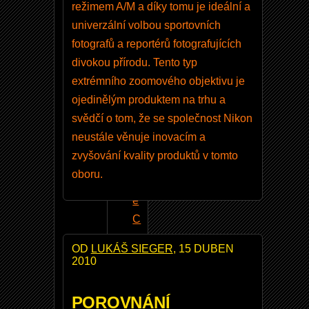
režimem A/M a díky tomu je ideální a
i
univerzální volbou sportovních
k
fotografů a reportérů fotografujících
o
divokou přírodu. Tento typ
n
extrémního zoomového objektivu je
P
ojedinělým produktem na trhu a
i
svědčí o tom, že se společnost Nikon
c
neustále věnuje inovacím a
t
zvyšování kvality produktů v tomto
u
oboru.
r
e
C
o
OD
LUKÁŠ SIEGER
, 15 DUBEN
n
2010
tr
o
POROVNÁNÍ