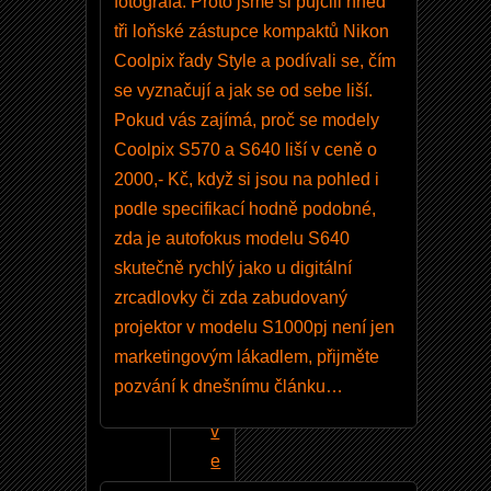
fotografa. Proto jsme si půjčili hned
N
tři loňské zástupce kompaktů Nikon
i
Coolpix řady Style a podívali se, čím
k
se vyznačují a jak se od sebe liší.
o
Pokud vás zajímá, proč se modely
n
Coolpix S570 a S640 liší v ceně o
T
2000,- Kč, když si jsou na pohled i
r
podle specifikací hodně podobné,
a
zda je autofokus modelu S640
n
skutečně rychlý jako u digitální
s
zrcadlovky či zda zabudovaný
f
projektor v modelu S1000pj není jen
e
marketingovým lákadlem, přijměte
r
pozvání k dnešnímu článku…
2
v
e
r.