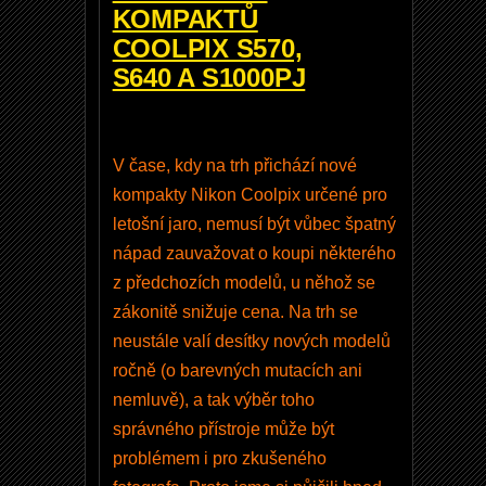
l
KOMPAKTŮ
U
COOLPIX S570,
ti
S640 A S1000PJ
li
t
y
V čase, kdy na trh přichází nové
2
kompakty Nikon Coolpix určené pro
V
letošní jaro, nemusí být vůbec špatný
e
nápad zauvažovat o koupi některého
r
z předchozích modelů, u něhož se
2
zákonitě snižuje cena. Na trh se
.
neustále valí desítky nových modelů
4
ročně (o barevných mutacích ani
.
nemluvě), a tak výběr toho
1
správného přístroje může být
5
problémem i pro zkušeného
a