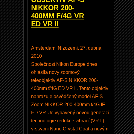
o
NIKKOR 200-
n
400MM F/4G VR
N
ED VR II
X
S
t
Amsterdam, Nizozemí, 27. dubna
u
2010
d
Společnost Nikon Europe dnes
i
ohlásila nový zoomový
o
teleobjektiv AF-S NIKKOR 200-
1
400mm f/4G ED VR II. Tento objektiv
.
nahrazuje osvědčený model AF-S
7
Zoom NIKKOR 200-400mm f/4G IF-
.
ED VR. Je vybavený novou generací
1
technologie redukce vibrací (VR II),
,
vrstvami Nano Crystal Coat a novým
N