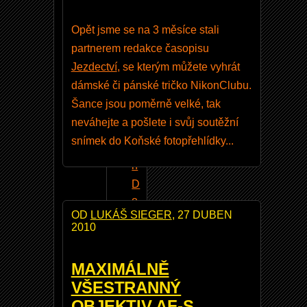
e
Opět jsme se na 3 měsíce stali
g
partnerem redakce časopisu
r
Jezdectví
, se kterým můžete vyhrát
o
dámské či pánské tričko NikonClubu.
N
Šance jsou poměrně velké, tak
i
neváhejte a pošlete i svůj soutěžní
k
snímek do Koňské fotopřehlídky...
o
n
D
8
OD
LUKÁŠ SIEGER
, 27 DUBEN
1
2010
0
N
MAXIMÁLNĚ
i
VŠESTRANNÝ
k
OBJEKTIV AF-S