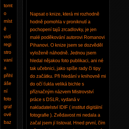
gistr
tomt
ujet
o
Napsat o knize, která mi rozhodně
e
a
míst
hodně pomohla v proniknutí a
násl
ě
pochopení tajů zrcadlovky, je jen
edn
vidí
malé poděkování autorovi Romanovi
ě
regi
Pihanovi. O knize jsem se dozvěděl
přihl
stro
vyloženě náhodně. Jednou jsem
ásít
vaní
hledal nějakou foto publikaci, ani né
e,
a
tak učebnici, jako spíše rady či tipy
získ
přihl
do začátku. Při hledání v knihovně mi
áte
áše
do očí ťukla veliká bichle s
mož
ní
příznačným názvem Mistrovství
nost
foto
práce s DSLR, vydaná v
publ
graf
nakladatelství IDIF ( institut digitální
ikov
ové
fotografie ). Zvědavost mi nedala a
at
baz
začal jsem jí listovat. Hned první, čím
kom