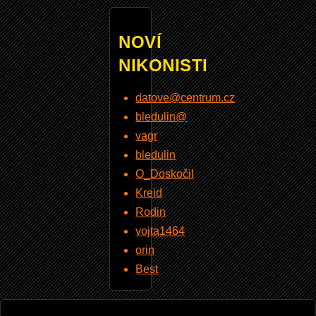
NOVÍ
NIKONISTI
datove@centrum.cz
bledulin@
vagr
bledulin
O_Doskočil
Kreid
Rodin
vojta1464
orin
Best