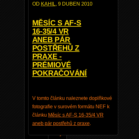
OD
KAHIL
, 9 DUBEN 2010
2
.
MĚSÍC S AF-S
1
16-35/4 VR
9
ANEB PÁR
.
POSTŘEHŮ Z
0
PRAXE -
-
PRÉMIOVÉ
č
POKRAČOVÁNÍ
e
š
ti
V tomto článku naleznete doplňkové
n
fotografie v surovém formátu NEF k
a
článku
Měsíc s AF-S 16-35/4 VR
F
aneb pár postřehů z praxe
.
o
t