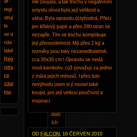
ar -
mě zaujala, a tak trochu v negativním
entá
regi
smyslu slova byla její velikost a
ře,
struj
váha. Byla opravdu úctyhodná. Přeci
vklá
te
jen křídový papír a přes 280 stran se
dat
se u
nezapře. Tím se trochu komplikuje
a
nás
její přenositelnost. Má přes 2 kg a
kom
také
rozměry jsou taky nezanedbatelné,
ento
Reg
cca 30x30 cm ! Opravdu se nedá
vat
istra
nosit kamkoliv, což považuji za jedno
foto
ce
z mála jejich mínusů. I přes tuto
grafi
zdar
nevýhodu jsem si jí musel také
e, a
ma
.
koupit, pro její velkou poučnost a
mno
inspiraci.
ho
dalš
ích
výh
OD
F4LCON
, 16 ČERVEN 2010