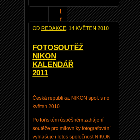
ě
l
f
o
OD
REDAKCE
, 14 KVĚTEN 2010
ti
t
FOTOSOUTĚŽ
N
NIKON
I
KALENDÁŘ
K
2011
K
O
R
Česká republika, NIKON spol. s r.o.
1
květen 2010
8
Po loňském úspěšném zahájení
-
soutěže pro milovníky fotografování
1
vyhlašuje i letos společnost NIKON
4