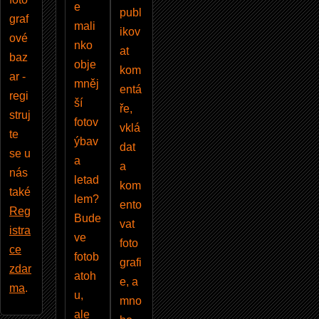
e
publ
graf
mali
ikov
ové
nko
at
baz
obje
kom
ar -
mněj
entá
regi
ší
ře,
struj
fotov
vklá
te
ýbav
dat
se u
a
a
nás
letad
kom
také
lem?
ento
Reg
Bude
vat
istra
ve
foto
ce
fotob
grafi
zdar
atoh
e, a
ma
.
u,
mno
ale