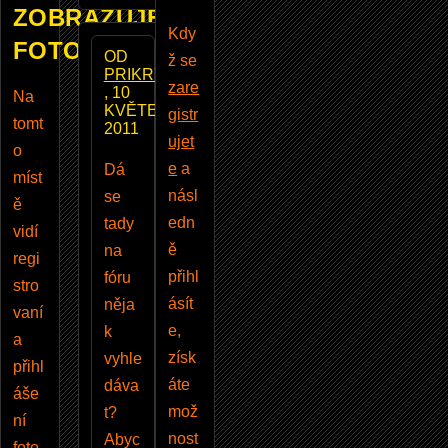
ZOBRAZUJE
Kdy
FOTOBAZAR
OD
ž se
PRIKRYLM
zare
, 10
Na
KVĚTEN
gistr
tomt
2011
ujet
o
e
a
Dá
míst
násl
se
ě
edn
tady
vidí
ě
na
regi
přihl
fóru
stro
ásít
něja
vaní
e,
k
a
získ
vyhle
přihl
áte
dáva
áše
mož
t?
ní
nost
Abyc
foto