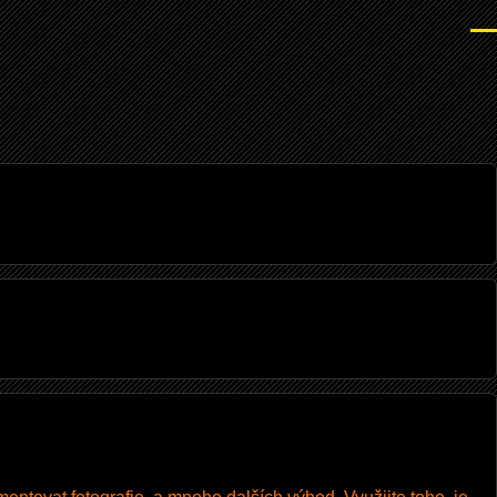
Men
I