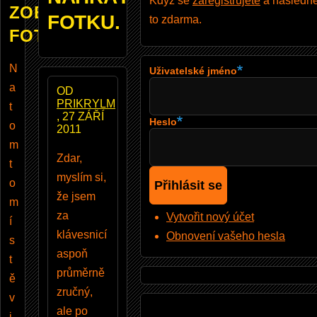
Když se
zaregistrujete
a následně 
ZOBRAZUJE
FOTKU.
to zdarma.
FOTOBAZAR
N
Uživatelské jméno
a
OD
PRIKRYLM
t
, 27 ZÁŘÍ
Heslo
o
2011
m
Zdar,
t
myslím si,
o
že jsem
m
za
Vytvořit nový účet
í
klávesnicí
Obnovení vašeho hesla
s
aspoň
t
průměrně
ě
zručný,
v
ale po
i