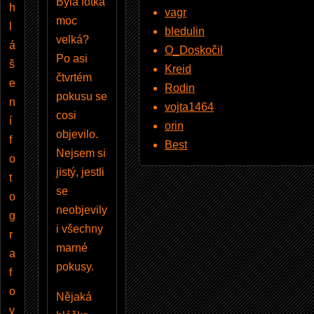
Byla fotka
h
vagr
moc
l
bledulin
velká?
á
O_Doskočil
Po asi
š
Kreid
čtvrtém
e
Rodin
pokusu se
n
vojta1464
cosi
í
orin
objevilo.
f
Best
Nejsem si
o
jistý, jestli
t
se
o
neobjevily
g
i všechny
r
marné
a
pokusy.
f
o
Nějaká
v