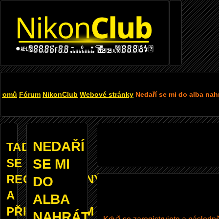
Přejít k hlavnímu obsahu
DROBEČKOVÁ
Domů
Fórum
NikonClub
Webové stránky
Nedaří se mi do alba nahr
NAVIGACE
NEDAŘÍ
TADY
SE
SE MI
REGISTROVANÝM
DO
A
ALBA
PŘIHLÁŠENÝM
NAHRÁT