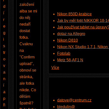
založení
d
alba se mi
í
Nikon 850D-krabice
do něj
r
Jak by měl fotit NIKKOR 18-
nedaří
e
Jak používat tablet na úpravy
dostat
g
dotaz na Allegro
fotka.
i
Nikon D810
Cvaknu
s
Nikon NX Studio 1.7.1, Nikon Pi
na
tr
Fotolab
"Confirm
o
Metz 58-AF1 N
upload",
v
Více
obnoví se
a
stránka,
n
ale fotka
í
nikde. Co
a
dělám
p
datove@centrum.cz
špatně?
ři
bledulin@