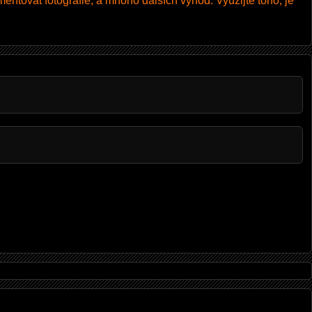
entovat fotografie, a mnoho dalších výhod. Využijte toho, je