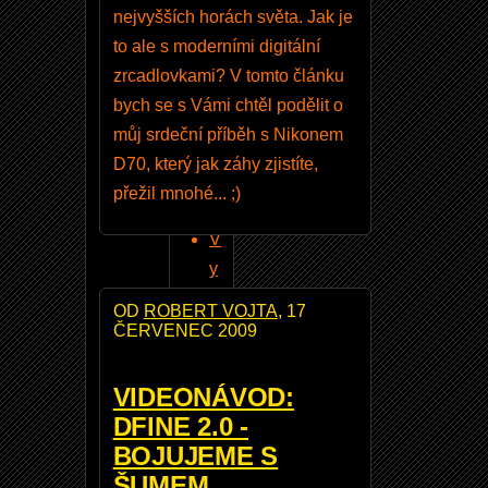
nejvyšších horách světa. Jak je
to ale s moderními digitální
Hesl
zrcadlovkami? V tomto článku
o
bych se s Vámi chtěl podělit o
můj srdeční příběh s Nikonem
D70, který jak záhy zjistíte,
přežil mnohé... ;)
V
y
t
OD
ROBERT VOJTA
, 17
v
ČERVENEC 2009
o
ři
VIDEONÁVOD:
t
DFINE 2.0 -
n
BOJUJEME S
o
ŠUMEM