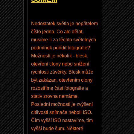
v
ý
ú
Nedostatek světla je nepřítelem
č
číslo jedna. Co ale dělat,
e
musíme-li za těchto světelných
t
podmínek pořídit fotografie?
O
Možností je několik - blesk,
b
otevření clony nebo snížení
n
rychlosti závěrky. Blesk může
o
být zakázan, otevřením clony
v
rozostříme část fotografie a
e
stativ zrovna nemáme.
n
Poslední možností je zvýšení
í
citlivosti snímače neboli ISO.
v
Čím vyšší ISO nastavíme, tím
a
vyšší bude šum. Některé
š