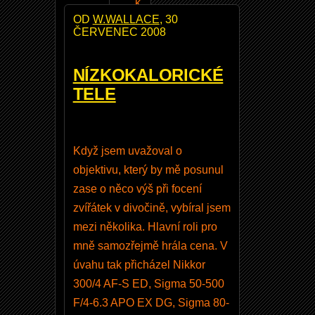
k
OD
W.WALLACE
, 30
b
ČERVENEC 2008
y
m
NÍZKOKALORICKÉ
ě
TELE
l
f
o
Když jsem uvažoval o
ti
objektivu, který by mě posunul
t
zase o něco výš při focení
N
zvířátek v divočině, vybíral jsem
I
mezi několika. Hlavní roli pro
K
mně samozřejmě hrála cena. V
K
úvahu tak přicházel Nikkor
O
300/4 AF-S ED, Sigma 50-500
R
F/4-6.3 APO EX DG, Sigma 80-
1