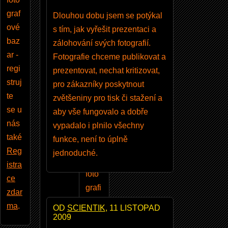
publ
graf
Dlouhou dobu jsem se potýkal
ikov
ové
s tím, jak vyřešit prezentaci a
at
baz
zálohování svých fotografií.
kom
ar -
Fotografie chceme publikovat a
entá
regi
prezentovat, nechat kritizovat,
ře,
struj
pro zákazníky poskytnout
vklá
te
zvětšeniny pro tisk či stažení a
dat
se u
aby vše fungovalo a dobře
a
nás
vypadalo i plnilo všechny
kom
také
funkce, není to úplně
ento
Reg
jednoduché.
vat
istra
foto
ce
grafi
zdar
e, a
ma
.
OD
SCIENTIK
, 11 LISTOPAD
mno
2009