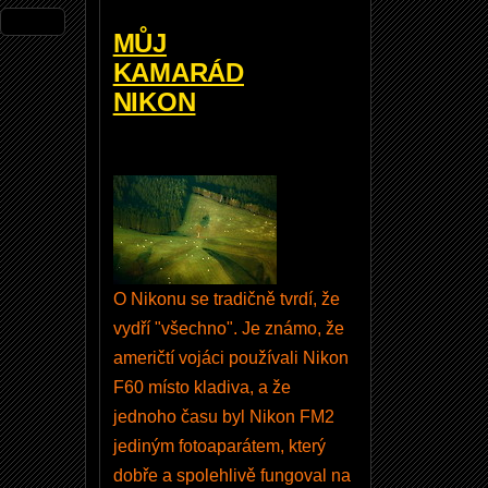
ho
dalš
MŮJ
ích
KAMARÁD
výh
NIKON
od.
Vyu
žijte
toho
, je
to
zdar
O Nikonu se tradičně tvrdí, že
ma.
vydří "všechno". Je známo, že
američtí vojáci používali Nikon
F60 místo kladiva, a že
Uživ
jednoho času byl Nikon FM2
atels
ké
jediným fotoaparátem, který
jmén
dobře a spolehlivě fungoval na
o