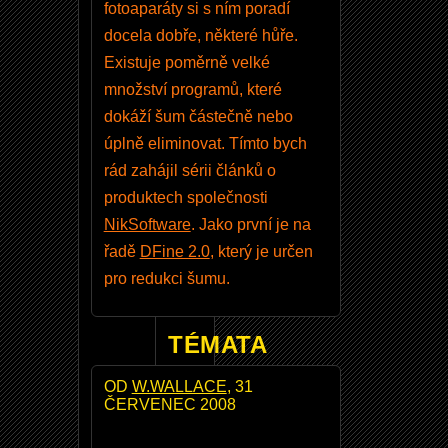
fotoaparáty si s ním poradí
e
docela dobře, některé hůře.
h
Existuje poměrně velké
o
množství programů, které
h
dokáží šum částečně nebo
e
úplně eliminovat. Tímto bych
s
rád zahájil sérii článků o
l
produktech společnosti
a
NikSoftware
. Jako první je na
řadě
DFine 2.0
, který je určen
pro redukci šumu.
TÉMATA
OD
W.WALLACE
, 31
N
ČERVENEC 2008
i
k