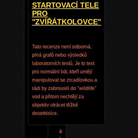
STARTOVACÍ TELE
o
PRO
n
"ZVÍŘÁTKOLOVCE"
8
5
0
Tato recenze není odborná,
D
plná grafů nebo výsledků
-
laboratorních testů. Je to text
k
pro normální lidi, kteří umějí
r
manipulovat se zrcadlovkou a
a
rádi by zabrousili do "wildlife"
b
vod a přitom nechtějí za
i
objektiv utrácet těžké
c
desetitisíce.
e
J
a