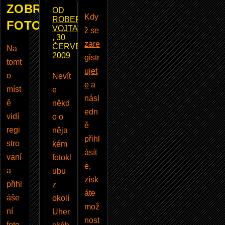
ZOBRAZUJE
OD
Kdy
ROBERT
FOTOBAZAR
VOJTA
ž se
, 30
zare
ČERVEN
Na
2009
gistr
tomt
ujet
o
Nevít
e
a
míst
e
násl
ě
někd
edn
vidí
o o
ě
regi
něja
přihl
stro
kém
ásít
vaní
fotokl
e,
a
ubu
získ
přihl
z
áte
áše
okolí
mož
ní
Uher
nost
foto