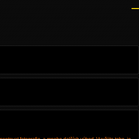
Men
I