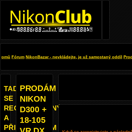
Přejít
k
hlavnímu
obsahu
DROBEČKOVÁ
Domů
Fórum
NikonBazar - nevkládejte, je už samostaný oddíl
Pro
NAVIGACE
PRODÁM
TADY
SE
NIKON
REGISTROVANÝM
D300 +
A
18-105
PŘIHLÁŠENÝM
VR DX