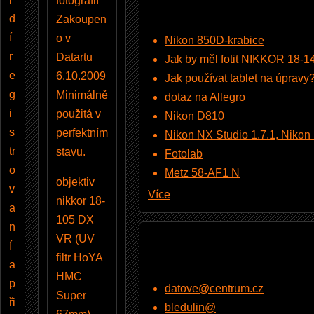
fotografií
d
Zakoupen
í
o v
Nikon 850D-krabice
r
Datartu
Jak by měl fotit NIKKOR 18-
e
6.10.2009
Jak používat tablet na úpravy
g
Minimálně
dotaz na Allegro
i
použitá v
Nikon D810
s
perfektním
Nikon NX Studio 1.7.1, Nikon Pi
tr
stavu.
Fotolab
o
Metz 58-AF1 N
objektiv
v
Více
nikkor 18-
a
105 DX
n
VR (UV
í
filtr HoYA
a
HMC
p
datove@centrum.cz
Super
ři
bledulin@