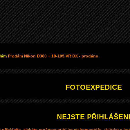
dám
Prodám Nikon D300 + 18-105 VR DX - prodáno
FOTOEXPEDICE
NEJSTE PŘIHLÁŠEN