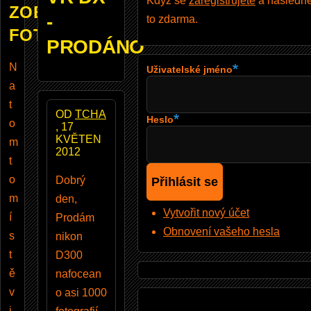
Když se
zaregistrujete
a následně 
ZOBRAZUJE
-
to zdarma.
FOTOBAZAR
PRODÁNO
N
Uživatelské jméno
a
t
OD
TCHA
Heslo
o
, 17
KVĚTEN
m
2012
t
o
Dobrý
m
den,
Vytvořit nový účet
í
Prodám
Obnovení vašeho hesla
s
nikon
t
D300
ě
nafocean
v
o asi 1000
i