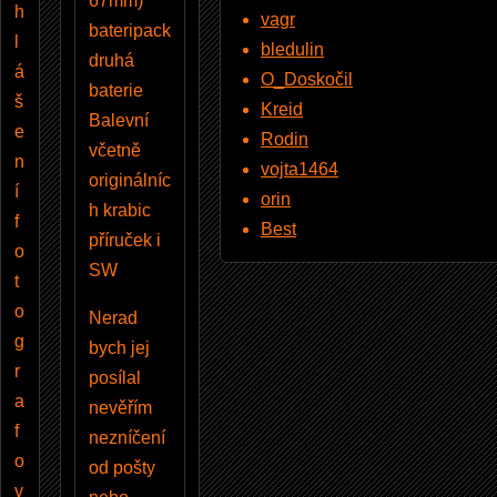
67mm)
h
vagr
bateripack
l
bledulin
druhá
á
O_Doskočil
baterie
š
Kreid
Balevní
e
Rodin
včetně
n
vojta1464
originálníc
í
orin
h krabic
f
Best
příruček i
o
SW
t
o
Nerad
g
bych jej
r
posílal
a
nevěřím
f
nezníčení
o
od pošty
v